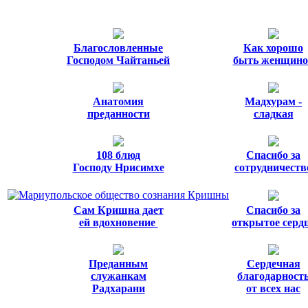
Благословленные
Как хорошо
Господом Чайтаньей
быть женщино
Анатомия
Мадхурам -
преданности
сладкая
108 блюд
Спасибо за
Господу Нрисимхе
сотрудничеств
Сам Кришна дает
Спасибо за
ей вдохновение
открытое серд
Преданным
Сердечная
служанкам
благодарност
Радхарани
от всех нас