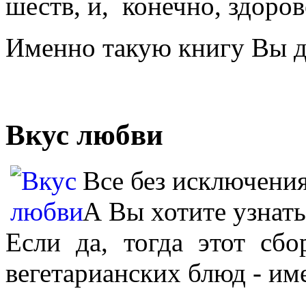
шеств, и, ко­неч­но, здо­ро­во
Именно та­кую кни­гу Вы де
Вкус любви
Все без исключения
А Вы хотите узнать
Если да, тогда этот сб
вегетарианских блюд - име