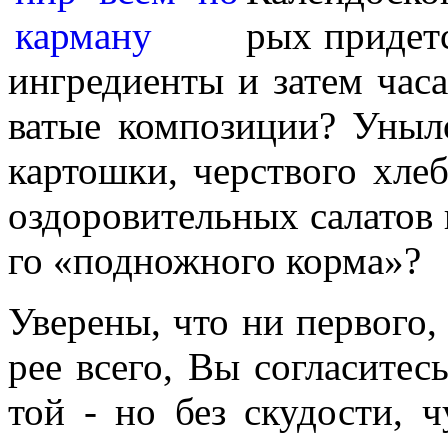
рых при­дет­с
ин­г­ре­ди­ен­ты и за­тем ча­
ва­тые ком­по­зи­ции? Уны­
кар­тош­ки, чер­с­т­во­го хле
оз­до­ро­ви­тель­ных са­ла­тов
го «под­нож­но­го кор­ма»?
Уверены, что ни пер­во­го, 
рее все­го, Вы сог­ла­си­те
той - но без ску­дос­ти, ч