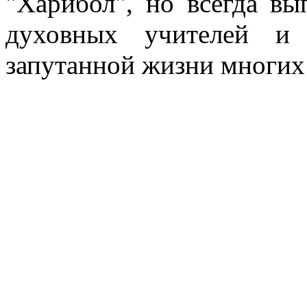
"Харибол", но всегда в
духовных учителей и
запутанной жизни многих
Партха Саратхи Махарадж. ученик. Милос
духовного учителя. Бхактивайбхава. Говар
поклон. гуру. нама хата.спасение. Партха С
матаджи. санкиртан.милость духовного учи
харибол. духовный учитель. поклон. гуру. н
Милость Гуру. Харе Кришна. матаджи. санк
Говардхан. преданные. джай. харибол. духовн
Саратхи Махарадж. ученик. Милость Гуру. 
учителя. Бхактивайбхава. Говардхан. предан