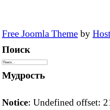
нама хата.спасение. Партха Саратхи Махар
санкиртан.милость духовного учителя. Бха
духовный учитель. поклон. гуру. нама хата.с
Free Joomla Theme
by
Host
Поиск
Мудрость
Notice
: Undefined offset: 2