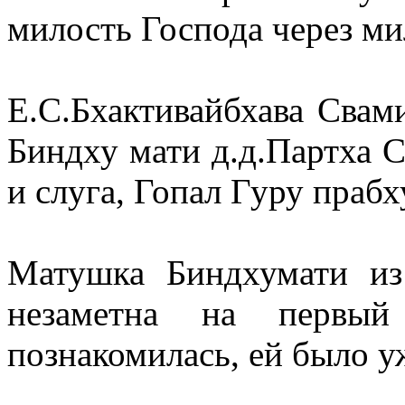
милость Господа через ми
Е.С.Бхактивайбхава Свам
Биндху мати д.д.Партха 
и слуга, Гопал Гуру прабх
Матушка Биндхумати из
незаметна на первы
познакомилась, ей было уж