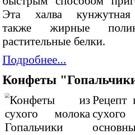
быстрым способом приг
Эта х
алва кунжутна
также
жирные поли
растительные белки.
Подробнее...
Конфеты "Гопальчик
Рецепт 
сухог
основны