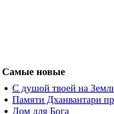
Самые новые
С душой твоей на Земл
Памяти Дханвантари пр
Дом для Бога