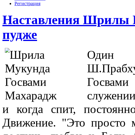
Регистрация
Наставления Шрилы П
пудже
Один 
Ш.П
Госвам
служени
и когда спит, постоянн
Движение.
"
Это просто 