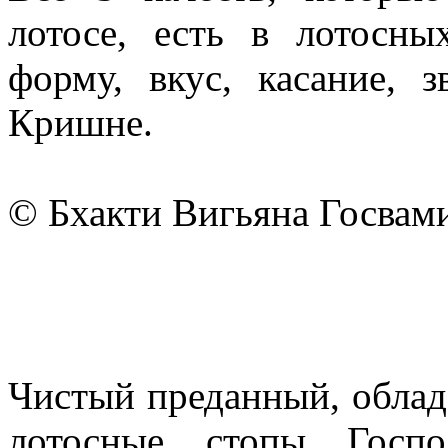
лотосе, есть в лотосн
форму, вкус, касание, з
Кришне.
© Бхакти Вигьяна Госвам
Чистый преданный, обла
лотосные стопы Госпо