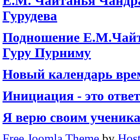
Е.М. Чайтанья Чандр
Гурудева
Подношение Е.М.Чайт
Гуру Пурниму
Новый календарь вре
Инициация - это отве
Я верю своим ученик
Free Joomla Theme
by
Host