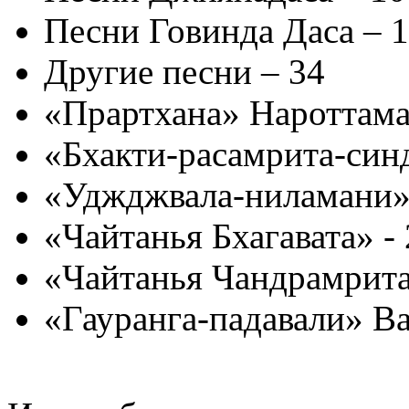
Песни Говинда Даса – 
Другие песни – 34
«Прартхана» Нароттама
«Бхакти-расамрита-син
«Уджджвала-ниламани»
«Чайтанья Бхагавата» -
«Чайтанья Чандрамрита
«Гауранга-падавали» Ва