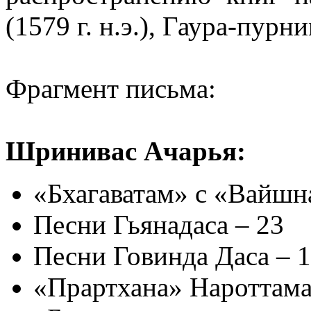
(1579 г. н.э.), Гаура-пурн
Фрагмент письма:
Шринивас Ачарья:
«Бхагаватам» с «Вайшн
Песни Гьянадаса – 23
Песни Говинда Даса – 
«Прартхана» Нароттама