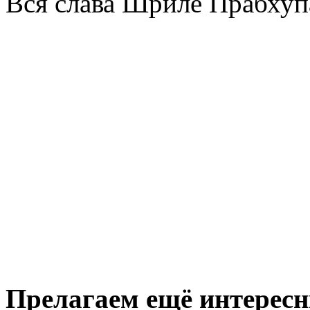
Вся слава Шриле Прабхуп
Прелагаем ещё интересны