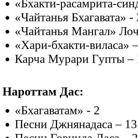
«Бхакти-расамрита-син
«Чайтанья Бхагавата» -
«Чайтанья Мангал» Лоч
«Хари-бхакти-виласа» 
Карча Мурари Гупты –
Нароттам Дас:
«Бхагаватам» - 2
Песни Джнянадаса – 1
Песни Говинда Даса – 