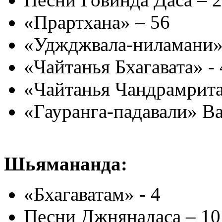
«Прартхана» – 56
«Уджджвала-ниламани»
«Чайтанья Бхагавата» -
«Чайтанья Чандрамрита
«Гауранга-падавали» В
Шьямананда:
«Бхагаватам» - 4
Песни Джнянадаса – 1