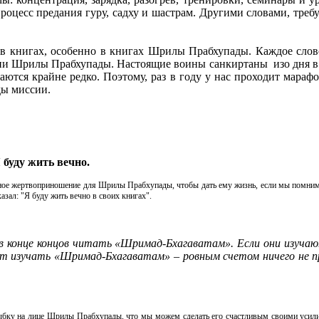
оцесс предания гуру, садху и шастрам. Другими словами, треб
в книгах, особенно в книгах Шрилы Прабхупады. Каждое слов
ссии Шрилы Прабхупады. Настоящие воины санкиртаны изо дня в
аются крайне редко. Поэтому, раз в году у нас проходит мара
ды миссии.
 буду жить вечно.
ое жертвоприношение для Шрилы Прабхупады, чтобы дать ему жизнь, если мы помним, ч
казал: "Я буду жить вечно в своих книгах".
 конце концов читать «Шримад-Бхагаватам». Если они изуча
ают изучать «Шримад-Бхагаватам» – ровным счетом ничего не 
 улыбку на лице Шрилы Прабхупады, что мы можем сделать его счастливым своими уси