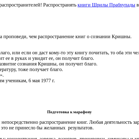
распространителей! Распространять
книги Шрилы Прабхупады
в
оба проповеди, чем распространение книг о сознании Кришны.
аго, или если он даст кому-то эту книгу почитать, то оба эти че
т ее в руках и увидит ее, он получит благо.
азвитие сознания Кришны, он получит благо.
ературу, тоже получает благо.
».
икам, 6 мая 1977 г.
Подготовка к марафону
 непосредственно распространение книг. Любая деятельность зар
о это не принесло бы желанных результатов.
: концентрация, зарядка, разогрев, тренировки, семинары и ур