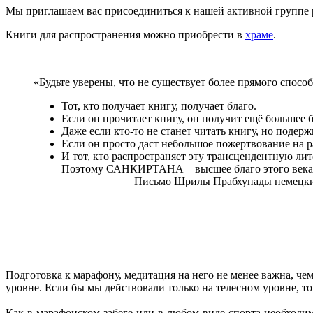
Мы приглашаем вас присоединиться к нашей активной группе 
Книги для распространения можно приобрести в
храме
.
«Будьте уверены, что не существует более прямого спос
Тот, кто получает книгу, получает благо.
Если он прочитает книгу, он получит ещё большее бл
Даже если кто-то не станет читать книгу, но подержи
Если он просто даст небольшое пожертвование на р
И тот, кто распространяет эту трансцендентную лит
Поэтому САНКИРТАНА – высшее благо этого века
Письмо Шрилы Прабхупады немецким учен
Подготовка к марафону, медитация на него не менее важна, чем
уровне. Если бы мы действовали только на телесном уровне, т
Как в марафонском забеге или в любом виде спорта необходимы