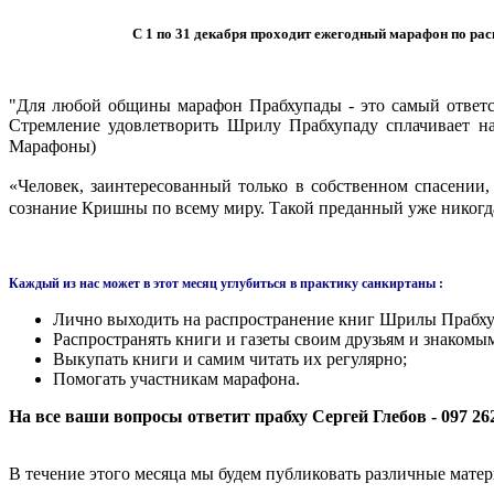
С 1 по 31 декабря проходит ежегодный марафон по р
"Для любой общины марафон Прабхупады - это самый ответст
Стремление удовлетворить Шрилу Прабхупаду сплачивает на
Марафоны)
«Человек, заинтересованный только в собственном спасении,
сознание Кришны по всему миру. Такой преданный уже никогда 
Каждый из нас может в этот месяц углубиться в практику санкиртаны :
Лично выходить на распространение книг Шрилы Прабх
Распространять книги и газеты своим друзьям и знакомы
Выкупать книги и самим читать их регулярно;
Помогать участникам марафона.
На все ваши вопросы ответит прабху Сергей Глебов - 097 262
В течение этого месяца мы будем публиковать различные матер