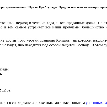
аспространению книг Шрилы Прабхупады. Предлагаем всем желающим принят
венный период в течение года, и все преданные должны в это
с и тем самым устраняет все наши проблемы, большинство из
 не достиг того уровня сознания Кришны, на котором находится
не падет, ибо находится под особой защитой Господа. В этом с
упады;
м;
 12 32
иалы о санкиртане, а также знакомить вас с опытом
успешных с