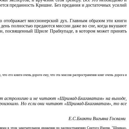
уется преданность Кришне. Без предания и достаточных усилий
о отображает миссионерский дух. Главным образом эти книги
 день полностью предаются миссии даже во сне, когда вкушают
фон, посвященный Шриле Прабхупаде, в котором может принять
то его книги очень дороги ему, что эта миссия распространения книг очень дорога и
ют астрологию и не читают «Шримад-Бхагаватам» на выходе,
произошло. Но если они читают «Шримад-Бхагаватам», то все
Е.С.Бхакти Вигьяна Госвами
лиями в этом замечательном движении по распространению Святого Имени, "Шримад-