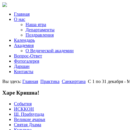
Главная
О нас
Наша ятра
Департаменты
Поздравления
Календарь
Академия
О Ведической академии
Вопрос-Ответ
Фотогалерея
Даршан
Контакты
Вы здесь:
Главная
Практика
Санкиртана
С 1 по 31 декабря 
Харе Кришна!
События
ИСККОН
Ш. Прабхупада
Великие ачарьи
Святая Дхама
Культура