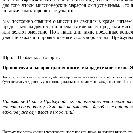
для того, чтобы миссионерский марафон был успешным. Это пр
не может быть хороших результатов.
Мы постоянно слышим о миссии на лекциях в храме, читаем 
предназначены для тех, кто предался или хочет предаться ми
или делают омовение. Но в наши дни такие преданные встреч
участие каждый и проявить себя в столь дорогой для Прабхупа
Шрила Прабхупада говорит:
Проповедуя и распространяя книги, вы дадите мне жизнь. Я
Так что, если мы медитируем подобным образом и стараемся совершить какое-то личн
будет оставаться дорога ему, он готов пролить свою милость на каждого из нас. И он с
Понимание Шрилы Прабхупады очень простое: люди должны в
то грош цена этому. Если они занимаются йогой и не начин
важное уже случилось в их жизни!
Поэтому мы всегда должны чувствовать, что у нас есть какая-то надежда вызвать