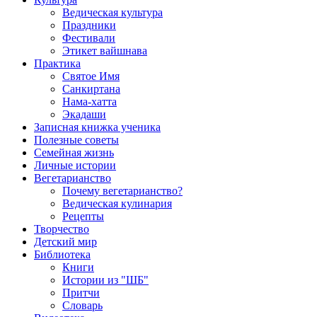
Ведическая культура
Праздники
Фестивали
Этикет вайшнава
Практика
Святое Имя
Санкиртана
Нама-хатта
Экадаши
Записная книжка ученика
Полезные советы
Семейная жизнь
Личные истории
Вегетарианство
Почему вегетарианство?
Ведическая кулинария
Рецепты
Творчество
Детский мир
Библиотека
Книги
Истории из "ШБ"
Притчи
Словарь