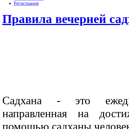
Регистрация
Правила вечерней са
Садхана - это ежедн
направленная на дост
помощью садханы человек