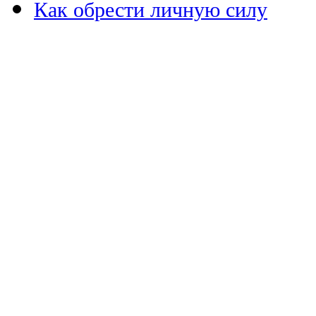
Как обрести личную силу
дхана. Настройка перед с
ама. садхана перед сном.
мантра медитация.успокои
подъема. Как приучиться
обрести личную силу. Уви
жизни. утренняя медитаци
Настройка перед сном. ме
садхана перед сном. форм