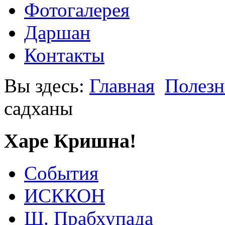
Фотогалерея
Даршан
Контакты
Вы здесь:
Главная
Полезн
садханы
Харе Кришна!
События
ИСККОН
Ш. Прабхупада