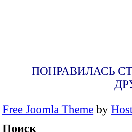
медитация.успокоить свой
Как приучиться к раннем
силу. Увидеть Бога. Нама-
медитация. интернет убив
ПОНРАВИЛАСЬ СТА
ДР
Free Joomla Theme
by
Host
Поиск