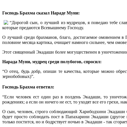
Господь Брахма сказал Нараде Муни:
“Дорогой сын, о лучший из мудрецов, я поведаю тебе сл
которые предаются Всевышнему Господу.
О лучший среди брахманов, благо, достигаемое омовением в 
половине месяца картика, очищает намного сильнее, чем омовен
Этот священный Экадаши более могущественен в уничтожении
Нарада Муни, мудрец среди полубогов, спросил:
“О отец, будь добр, опиши те качества, которые можно обрес
зернобобовых)”.
Господь Брахма ответил:
“Если человек ест один раз в полдень Экадаши, то уничтож
рождениях; а если он ничего не ест, то уходят все его грехи,
О сын, человек, строго соблюдающий Харибодхини Экадаши бу
будет просто соблюдать пост в Папахарини Экадаши (другое
только постится, но и бодрствует ночью в Экадаши - так сгорае