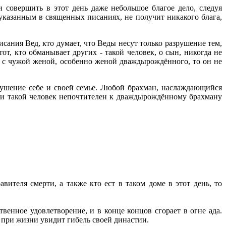
 совершить в этот день даже небольшое благое дело, следуя
указанным в священных писаниях, не получит никакого блага,
писания Вед, кто думает, что Веды несут только разрушение тем,
от, кто обманывает других - такой человек, о сын, никогда не
я с чужой женой, особенно женой дваждырождённого, то он не
рушение себе и своей семье. Любой брахман, наслаждающийся
сли такой человек непочтителен к дваждырождённому брахману
теля смерти, а также кто ест в таком доме в этот день, то
венное удовлетворение, и в конце концов сгорает в огне ада.
е при жизни увидит гибель своей династии.