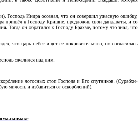
), Господь Индра осознал, что он совершил ужасную ошибку,
а пришёл к Господу Кришне, предложив свои дандаваты, и со
. Тогда он обратился к Господу Брахме, потому что знал, что
ев, что царь небес ищет ее покровительства, но согласилась
осподь сжалился над ним.
скорбление лотосных стоп Господа и Его спутников. (Сурабхи-
бую милость и избавиться от оскорблений).
шма-панчаке