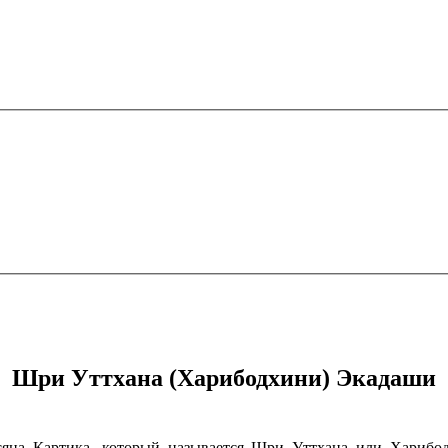
Шри Уттхана (Харибодхини) Экадаши
яца Картика, который называется Шри Уттхана или Харибод