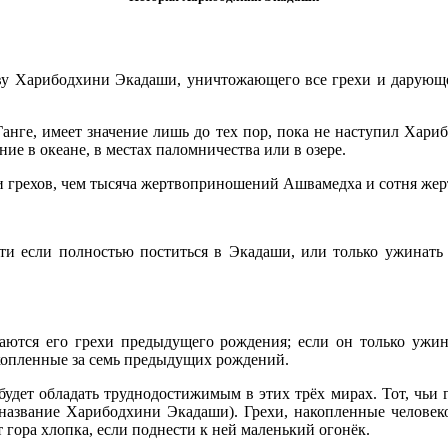
аву Харибодхини Экадаши, уничтожающего все грехи и дарующ
Ганге, имеет значение лишь до тех пор, пока не наступил Хари
ие в океане, в местах паломничества или в озере.
 грехов, чем тысяча жертвоприношений Ашвамедха и сотня же
ти если полностью поститься в Экадаши, или только ужинать (
аются его грехи предыдущего рождения; если он только ужин
 накопленные за семь предыдущих рождений.
дет обладать труднодостижимым в этих трёх мирах. Тот, чьи гр
 название Харибодхини Экадаши). Грехи, накопленные человеко
т гора хлопка, если поднести к ней маленький огонёк.