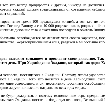
 тот, кто всегда придирается к другим, никогда не достигнет
оэтому каждый должен воздерживаться от совершения неблаго
ежит страданий.
тирает этим грехи 100 предыдущих жизней, а тот, кто не толь
ель Господа Вишну, а его 10 000 родственников, родных и бли
рашенные духовные тела и счастливо последуют в обитель Вишну
 брахмана, освобождается от мерзких черт своего характера, п
мничества, жертвоприношением коня, раздачей в милостыню коро
ет высоким сознанием и прославит свою династию. Так 
в этот день, Шри Харибодхини Экадаши, который так дорог Х
м человека, постящегося в Экадаши. Поэтому, чтобы удовлетв
пост в Экадаши. Того, кто постится в день Харибодхини, счи
ом мире совершенно, и он, несомненно, достигает освобождени
даши дарует наивысшие награды во всех трех мирах.
е не будет рождаться, и поэтому исполненные веры преданны
 отмечает Экадаши, постясь и бодрствуя всю ночь, Всевышний 