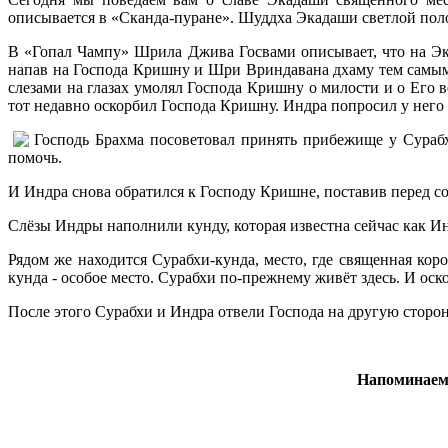
описывается в «Сканда-пуране». Шуддха Экадаши светлой поло
В «Гопал Чампу» Шрила Джива Госвами описывает, что на Эк
напав на Господа Кришну и Шри Вриндавана дхаму тем самым
слезами на глазах умолял Господа Кришну о милости и о Его 
тот недавно оскорбил Господа Кришну. Индра попросил у него с
Господь Брахма посоветовал принять прибежище у Сурабхи
помочь.
И Индра снова обратился к Господу Кришне, поставив перед с
Слёзы Индры наполнили кунду, которая известна сейчас как И
Рядом же находится Сурабхи-кунда, место, где священная кор
кунда - особое место. Сурабхи по-прежнему живёт здесь. И оск
После этого Сурабхи и Индра отвели Господа на другую сторо
Напоминаем,