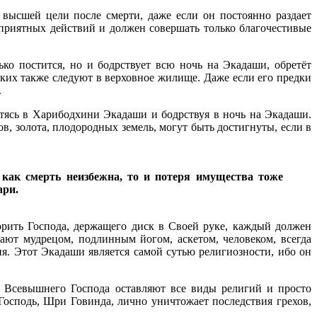
 высшей цели после смерти, даже если он постоянно раздает
приятных действий и должен совершать только благочестивые
ко постится, но и бодрствует всю ночь на Экадаши, обретёт
зких также следуют в верховное жилище. Даже если его предки
.
остясь в Харибодхини Экадаши и бодрствуя в ночь на Экадаши.
в, золота, плодородных земель, могут быть достигнуты, если в
как смерть неизбежна, то и потеря имущества тоже
ари.
орить Господа, держащего диск в Своей руке, каждый должен
тают мудрецом, подлинным йогом, аскетом, человеком, всегда
я. Этот Экадаши является самой сутью религиозности, ибо он
е Всевышнего Господа оставляют все виды религий и просто
Господь, Шри Говинда, лично уничтожает последствия грехов,