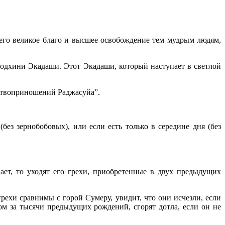
его великое благо и высшее освобождение тем мудрым людям,
бодхини Экадаши. Этот Экадаши, который наступает в светлой
ртвоприношений Раджасуйа”.
без зернобобовых), или если есть только в середине дня (без
ает, то уходят его грехи, приобретенные в двух предыдущих
ехи сравнимы с горой Сумеру, увидит, что они исчезли, если
м за тысячи предыдущих рождений, сгорят дотла, если он не