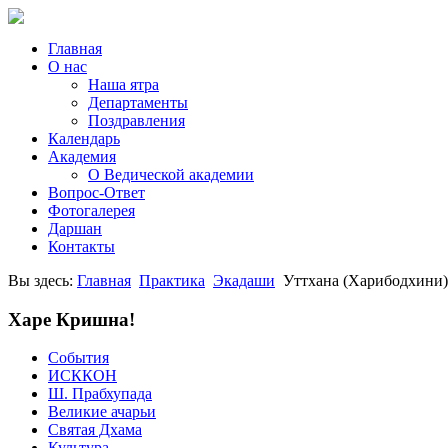
Главная
О нас
Наша ятра
Департаменты
Поздравления
Календарь
Академия
О Ведической академии
Вопрос-Ответ
Фотогалерея
Даршан
Контакты
Вы здесь:
Главная
Практика
Экадаши
Уттхана (Харибодхини
Харе Кришна!
События
ИСККОН
Ш. Прабхупада
Великие ачарьи
Святая Дхама
Культура