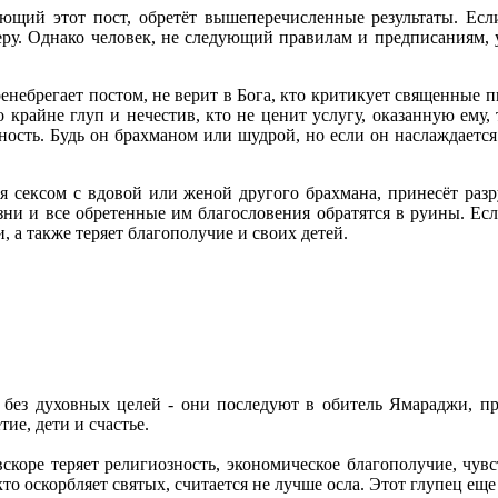
ющий этот пост, обретёт вышеперечисленные результаты. Если
меру. Однако человек, не следующий правилам и предписаниям, 
 пренебрегает постом, не верит в Бога, кто критикует священные 
 крайне глуп и нечестив, кто не ценит услугу, оказанную ему, т
ность. Будь он брахманом или шудрой, но если он наслаждаетс
я сексом с вдовой или женой другого брахмана, принесёт раз
зни и все обретенные им благословения обратятся в руины. Е
, а также теряет благополучие и своих детей.
:
да,
,
з духовных целей - они последуют в обитель Ямараджи, прави
тие, дети и счастье.
коре теряет религиозность, экономическое благополучие, чувст
то оскорбляет святых, считается не лучше осла. Этот глупец ещ