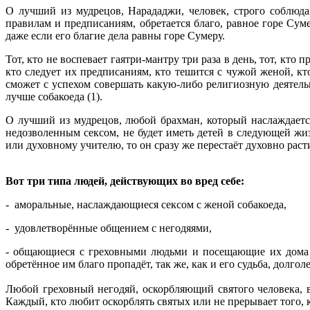
О лучший из мудрецов, Нарададжи, человек, строго соблюда
правилам и предписаниям, обретается благо, равное горе Су
даже если его благие дела равны горе Сумеру.
Тот, кто не воспевает гаятри-мантру три раза в день, тот, кто
кто следует их предписаниям, кто тешится с чужой женой, кто
сможет с успехом совершать какую-либо религиозную деятель
лучше собакоеда (1).
О лучший из мудрецов, любой брахман, который наслаждаетс
недозволенным сексом, не будет иметь детей в следующей жи
или духовному учителю, то он сразу же перестаёт духовно расти
Вот три типа людей, действующих во вред себе
- аморальные, наслаждающиеся сексом с женой собакое
- удовлетворённые общением с негодяями
- общающиеся с греховными людьми и посещающие их дома бе
обретённое им благо пропадёт, так же, как и его судьба, долголе
Любой греховный негодяй, оскорбляющий святого человека, вс
Каждый, кто любит оскорблять святых или не прерывает того, к