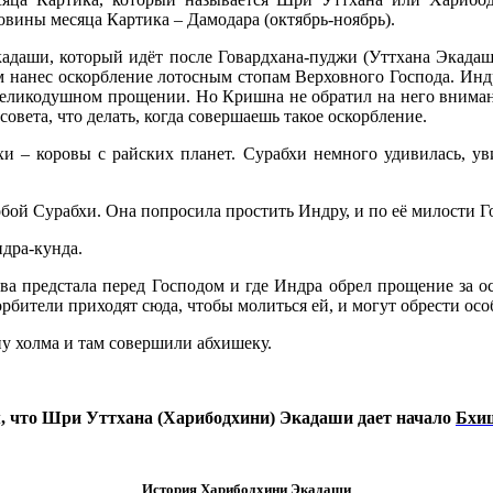
вины месяца Картика – Дамодара (октябрь-ноябрь).
адаши, который идёт после Говардхана-пуджи (Уттхана Экадаши
 нанес оскорбление лотосным стопам Верховного Господа. Индр
великодушном прощении. Но Кришна не обратил на него внимания
овета, что делать, когда совершаешь такое оскорбление.
 – коровы с райских планет. Сурабхи немного удивилась, увид
обой Сурабхи. Она попросила простить Индру, и по её милости Г
ндра-кунда.
ова предстала перед Господом и где Индра обрел прощение за о
орбители приходят сюда, чтобы молиться ей, и могут обрести осо
ну холма и там совершили абхишеку.
 что Шри Уттхана (
Харибодхини) Экадаши дает начало
Бхи
История Харибодхини Экадаши