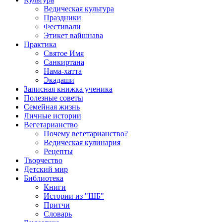
Ведическая культура
Праздники
Фестивали
Этикет вайшнава
Практика
Святое Имя
Санкиртана
Нама-хатта
Экадаши
Записная книжка ученика
Полезные советы
Семейная жизнь
Личные истории
Вегетарианство
Почему вегетарианство?
Ведическая кулинария
Рецепты
Творчество
Детский мир
Библиотека
Книги
Истории из "ШБ"
Притчи
Словарь