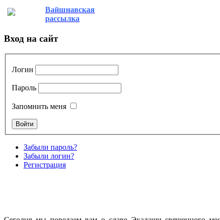
Вайшнавская
рассылка
Вход на сайт
Логин
Пароль
Запомнить меня
Забыли пароль?
Забыли логин?
Регистрация
Cегодня мы поведаем вам о славе Экадаши священного мес