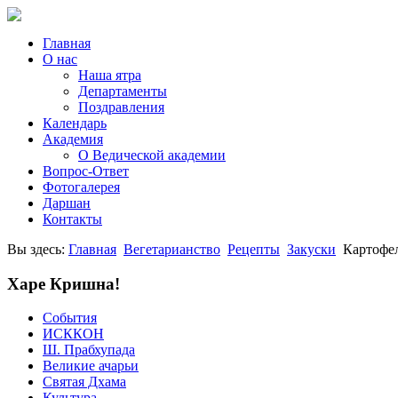
Главная
О нас
Наша ятра
Департаменты
Поздравления
Календарь
Академия
О Ведической академии
Вопрос-Ответ
Фотогалерея
Даршан
Контакты
Вы здесь:
Главная
Вегетарианство
Рецепты
Закуски
Картофел
Харе Кришна!
События
ИСККОН
Ш. Прабхупада
Великие ачарьи
Святая Дхама
Культура