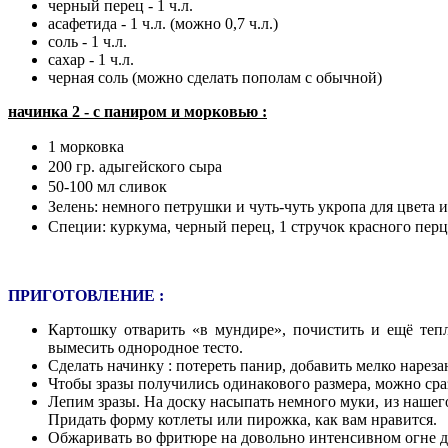
черный перец - 1 ч.л.
асафетида - 1 ч.л. (можно 0,7 ч.л.)
соль - 1 ч.л.
сахар - 1 ч.л.
черная соль (можно сделать пополам с обычной)
начинка 2 - с паниром и морковью :
1 морковка
200 гр. адыгейского сыра
50-100 мл сливок
Зелень: немного петрушки и чуть-чуть
укропа для цвета 
Специи: куркума, черный перец, 1
стручок красного перц
ПРИГОТОВЛЕНИЕ :
Картошку отварить «в мундире», почистить и ещё тепл
вымесить однородное тесто.
Сделать начинку : потереть панир, добавить мелко нарез
Ч
тобы зразы получились одинакового размера,
можно сра
Лепим зразы. На доску насыпать немного муки, из нашего
Придать форму котлеты или пирожка, как вам нравится.
Обжаривать во фритюре на довольно интенсивном огне до