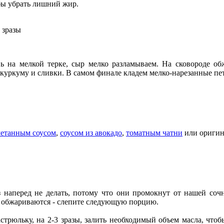
бы убрать лишний жир.
 на мелкой терке, сыр мелко разламываем. На сковороде об
 куркуму и сливки. В самом финале кладем мелко-нарезанные пе
етанным соусом
,
соусом из авокадо
,
томатным чатни
или ориги
з наперед не делать, потому что они промокнут от нашей соч
и обжариваются - слепите следующую порцию.
стрюльку, на 2-3 зразы, залить необходимый объем масла, чтоб