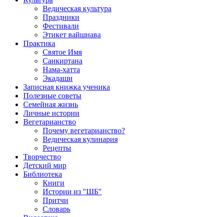
Ведическая культура
Праздники
Фестивали
Этикет вайшнава
Практика
Святое Имя
Санкиртана
Нама-хатта
Экадаши
Записная книжка ученика
Полезные советы
Семейная жизнь
Личные истории
Вегетарианство
Почему вегетарианство?
Ведическая кулинария
Рецепты
Творчество
Детский мир
Библиотека
Книги
Истории из "ШБ"
Притчи
Словарь