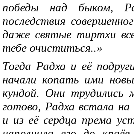
победы над быком, Ра
последствия совершенно
даже святые тиртхи все
тебе очиститься..»
Тогда Радха и её подруги
начали копать ими нов
кундой. Они трудились м
готово, Радха встала на 
и из её сердца према ус
наполнила его до краёв