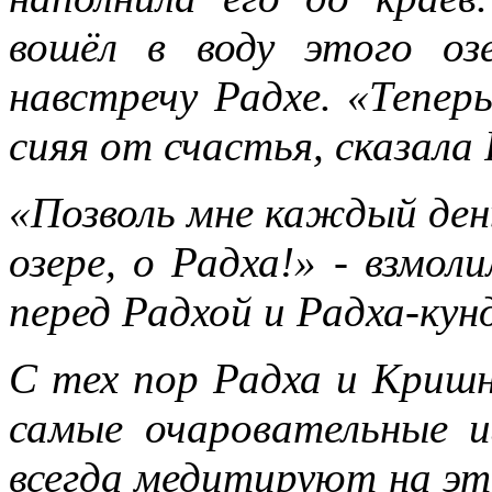
вошёл в воду этого о
навстречу Радхе. «Тепер
сияя от счастья, сказала 
«Позволь мне каждый ден
озере, о Радха!» - взмол
перед Радхой и Радха-кун
С тех пор Радха и Криш
самые очаровательные и
всегда медитируют на эт