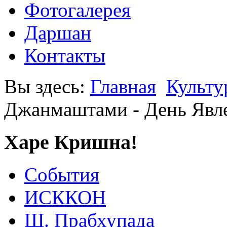
Фотогалерея
Даршан
Контакты
Вы здесь:
Главная
Культу
Джанмаштами - День Явл
Харе Кришна!
События
ИСККОН
Ш. Прабхупада