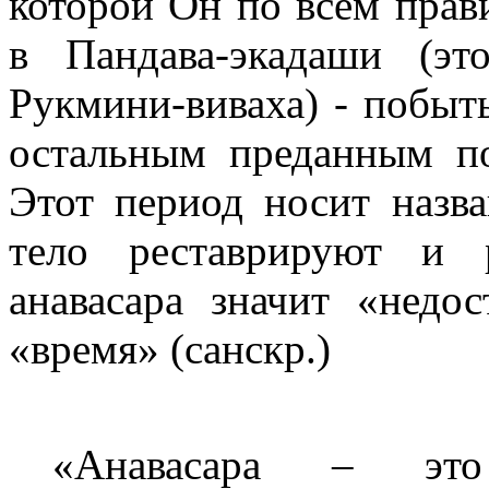
которой Он по всем прав
в Пандава-экадаши (эт
Рукмини-виваха) - побыть
остальным преданным п
Этот период носит назва
тело реставрируют и 
анавасара значит «недос
«время» (санскр.)
«Анавасара – эт