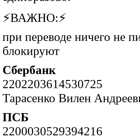
⚡️ВАЖНО:⚡️
при переводе ничего не п
блокируют
Сбербанк
2202203614530725
Тарасенко Вилен Андрее
ПСБ
2200030529394216