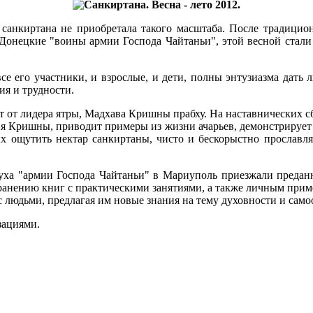
 санкиртана не приобретала такого масштаба. После традицион
 Донецкие "воины армии Господа Чайтаньи", этой весной стали
все его участники, и взрослые, и дети, полны энтузиазма дать
ия и трудности.
от лидера ятры, Мадхава Кришны прабху. На наставнических сбо
ния Кришны, приводит примеры из жизни ачарьев, демонстриру
х ощутить нектар санкиртаны, чисто и бескорыстно прославля
духа "армии Господа Чайтаньи" в Мариуполь приезжали предан
транению книг с практическими занятиями, а также личным прим
с людьми, предлагая им новые знания на тему духовности и само
изациями.