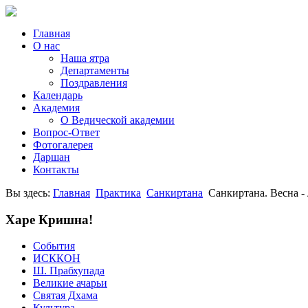
Главная
О нас
Наша ятра
Департаменты
Поздравления
Календарь
Академия
О Ведической академии
Вопрос-Ответ
Фотогалерея
Даршан
Контакты
Вы здесь:
Главная
Практика
Санкиртана
Санкиртана. Весна - 
Харе Кришна!
События
ИСККОН
Ш. Прабхупада
Великие ачарьи
Святая Дхама
Культура