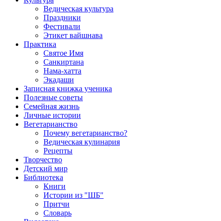
Ведическая культура
Праздники
Фестивали
Этикет вайшнава
Практика
Святое Имя
Санкиртана
Нама-хатта
Экадаши
Записная книжка ученика
Полезные советы
Семейная жизнь
Личные истории
Вегетарианство
Почему вегетарианство?
Ведическая кулинария
Рецепты
Творчество
Детский мир
Библиотека
Книги
Истории из "ШБ"
Притчи
Словарь