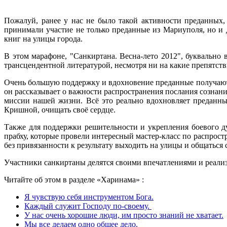
Пожалуй, ранее у нас не было такой активности преданных,
принимали участие не только преданные из Мариуполя, но и
книг на улицы города.
В этом марафоне, "Санкиртана. Весна-лето 2012", буквально 
трансцендентной литературой, несмотря ни на какие препятств
Очень большую поддержку и вдохновение преданные получают 
он рассказывает о важности распространения послания созна
миссии нашей жизни. Всё это реально вдохновляет преданны
Кришной, очищать своё сердце.
Также для поддержки решительности и укрепления боевого 
прабху, которые провели интересный мастер-класс по распрос
без привязанности к результату выходить на улицы и общаться 
Участники санкиртаны делятся своими впечатлениями и реал
Читайте об этом в разделе «Харинама» :
Я чувствую себя инструментом Бога.
Каждый служит Господу по-своему.
У нас очень хорошие люди, им просто знаний не хватает.
Мы все делаем одно общее дело.