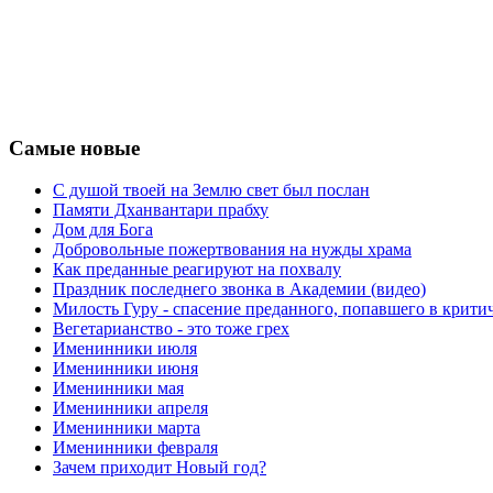
Самые новые
С душой твоей на Землю свет был послан
Памяти Дханвантари прабху
Дом для Бога
Добровольные пожертвования на нужды храма
Как преданные реагируют на похвалу
Праздник последнего звонка в Академии (видео)
Милость Гуру - спасение преданного, попавшего в крит
Вегетарианство - это тоже грех
Именинники июля
Именинники июня
Именинники мая
Именинники апреля
Именинники марта
Именинники февраля
Зачем приходит Новый год?