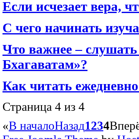
Если исчезает вера, ч
С чего начинать изуч
Что важнее – слушат
Бхагаватам»?
Как читать ежедневн
Страница 4 из 4
«
В начало
Назад
1
2
3
4
Впер