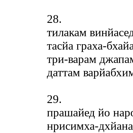
28.
тилакам винйасед
тасйа граха-бхай
три-варам джапа
даттам варйабхи
29.
прашайед йо нар
нрисимха-дхйана