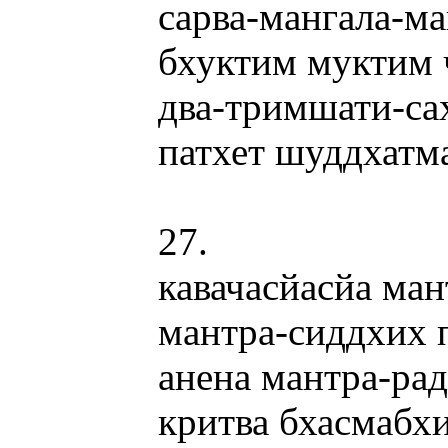
сарва-мангала-м
бхуктим муктим 
два-тримшати-са
патхет шуддхатм
27.
кавачасйасйа ма
мантра-сиддхих 
анена мантра-ра
критва бхасмабх