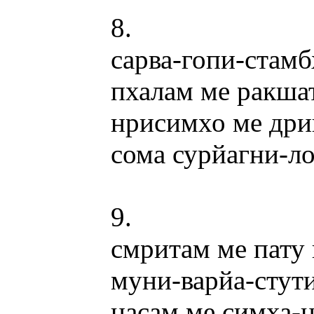
8.
сарва-гопи-стамб
пхалам ме ракша
нрисимхо ме др
сома сурйагни-л
9.
смритам ме пату
муни-варйа-стут
насам ме симха-н