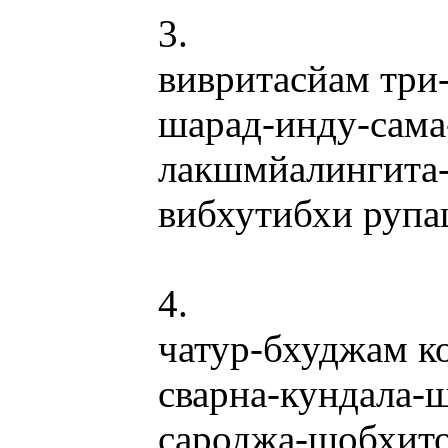
3.
вивритасйам три
шарад-инду-сам
лакшмйалингита
вибхутибхи руп
4.
чатур-бхуджам к
сварна-кундала
сароджа-шобхит