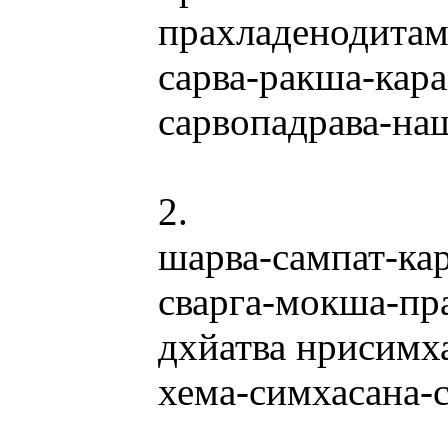
прахладенодита
сарва-ракша-кар
сарвопадрава-на
2.
шарва-сампат-ка
сварга-мокша-пр
дхйатва нрисим
хема-симхасана-