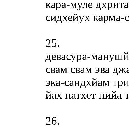
кара-муле дхрит
сидхейух карма-
25.
девасура-мануш
свам свам эва дж
эка-сандхйам три
йах патхет нийа 
26.