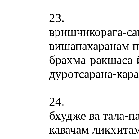
23.
вришчикорага-с
вишапахаранам 
брахма-ракшаса
дуротсарана-кар
24.
бхудже ва тала-п
кавачам ликхит