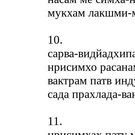
мукхам лакшми-
10.
сарва-видйадхип
нрисимхо расан
вактрам патв ин
сада прахлада-ва
11.
нрисимхах пату 