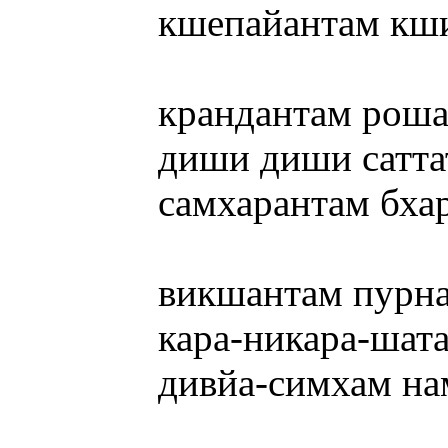
кшепайантам кш
крандантам рош
диши диши сатт
самхарантам бха
викшантам пурн
кара-никара-шат
дивйа-симхам н