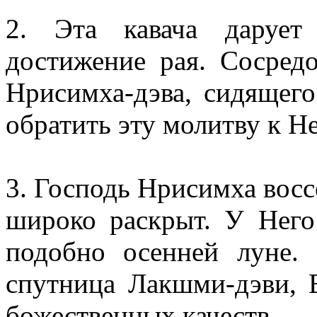
2. Эта кавача дарует
достижение рая. Сосред
Нрисимха-дэва, сидящего
обратить эту молитву к Н
3. Господь Нрисимха воссе
широко раскрыт. У Него 
подобно осенней луне. 
спутница Лакшми-дэви, 
божественных качеств.