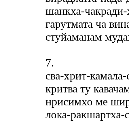
шанкха-чакради
гарутмата ча вин
стуйаманам муда
7.
сва-хрит-камала
критва ту кавача
нрисимхо ме ши
лока-ракшартха-