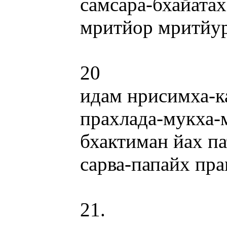
самсара-бхайата
мритйор мритйур
20
идам нрисимха-к
прахлада-мукха
бхактиман йах п
сарва-папайх пр
21.