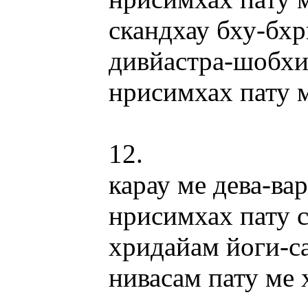
скандхау бху-бх
дивйастра-шобх
нрисимхах пату 
12.
карау ме дева-ва
нрисимхах пату 
хридайам йоги-с
нивасам пату ме 