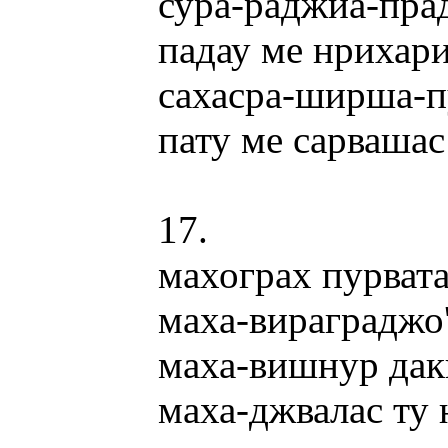
сура-раджйа-пра
падау ме нрихар
сахасра-ширша-
пату ме сарвашас
17.
махограх пурват
маха-вираграджо
маха-вишнур да
маха-джвалас ту 