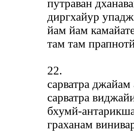
путраван дханав
диргхайур упадж
йам йам камайат
там там прапнот
22.
сарватра джайам
сарватра виджай
бхумй-антарикш
граханам винива