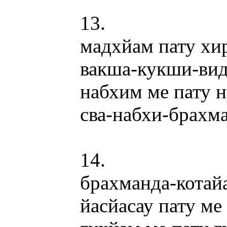
13.
мадхйам пату х
вакша-кукши-ви
набхим ме пату 
сва-набхи-брахм
14.
брахманда-котай
йасйасау пату ме