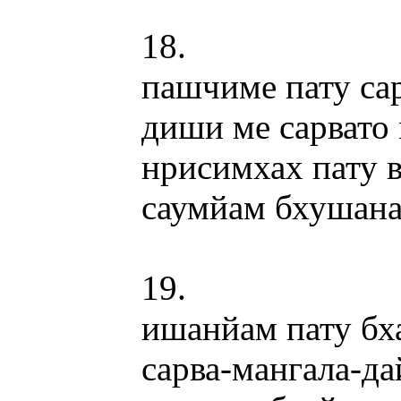
18.
пашчиме пату с
диши ме сарвато
нрисимхах пату 
саумйам бхушана
19.
ишанйам пату бх
сарва-мангала-д