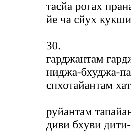
тасйа рогах пра
йе ча сйух кукш
30.
гарджантам гард
ниджа-бхуджа-п
спхотайантам ха
руйантам тапайа
диви бхуви дит