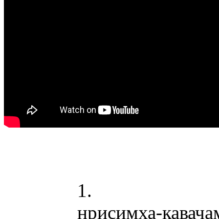
1.
нрисимха-кавача