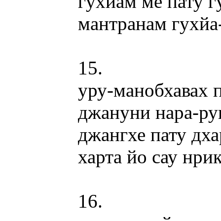
гухйам ме пату 
мантранам гухйа
15.
уру-манобхавах 
джануни нара-ру
джангхе пату дх
харта йо сау нри
16.