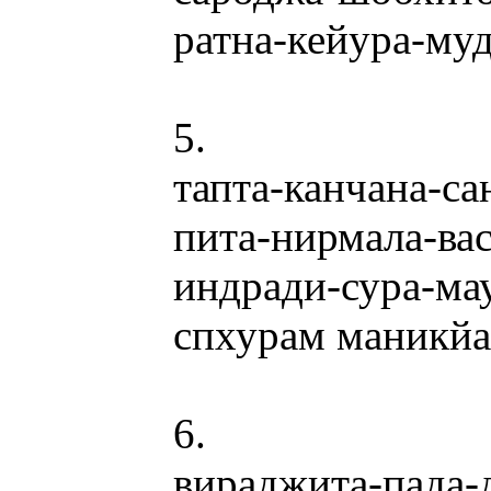
ратна-кейура-му
5.
тапта-канчана-с
пита-нирмала-ва
индради-сура-ма
спхурам маникйа
6.
вираджита-пада-