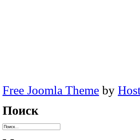
самодеятельность.вайшнав
самодеятельность.вайшнав
самодеятельность.вайшнав
самодеятельность.вайшнав
самодеятельность.
Free Joomla Theme
by
Host
Поиск