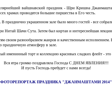
популярнейший вайшнавский праздник - Шри Кришна Джанмашт
сех храмах проводятся большие пиршества в Его честь.
. В празднично украшенном зале было много гостей - все собра
и Нитай Шачи Сута. Затем был киртан и интереснейшая лекция,
тям своим разнообразием жанров и качественным исполнением. В
ую праздничную атмосферу в зале.
ый именинный торт и коллекцию красивых сладких флейт - это
Вся ятра громко поздравляла Господа С ДНЕМ ЯВЛЕНИЯ!!!
И пусть Господь пребудет с нами всегда!
ФОТОРЕПОРТАЖ ПРАЗДНИКА "ДЖАНМАШТАМИ 2014"