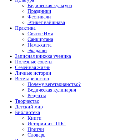
Ведическая культура
Праздники
Фестивали
Этикет вайшнава
Практика
Святое Имя
Санкиртана
Нама-хатта
Экадаши
Записная книжка ученика
Полезные советы
Семейная жизнь
Личные истории
Вегетарианство
Почему вегетарианство?
Ведическая кулинария
Рецепты
Творчество
Детский мир
Библиотека
Книги
Истории из "ШБ"
Притчи
Словарь