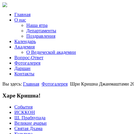
Главная
О нас
Наша ятра
Департаменты
Поздравления
Календарь
Академия
О Ведической академии
Вопрос-Ответ
Фотогалерея
Даршан
Контакты
Вы здесь:
Главная
Фотогалерея
Шри Кришна Джанмаштами 20
Харе Кришна!
События
ИСККОН
Ш. Прабхупада
Великие ачарьи
Святая Дхама
Культура