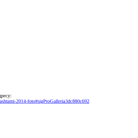
ресу:
nmashtami-2014-foto#sigProGalleria3dc880c692