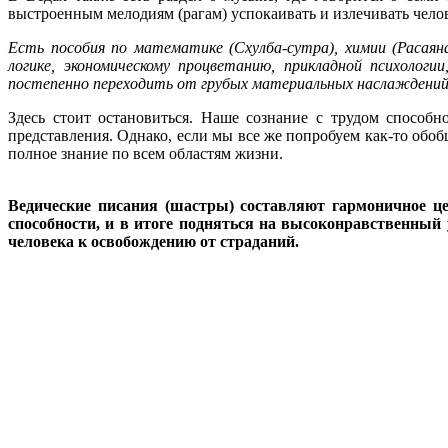
выстроенным мелодиям (рагам) успокаивать и излечивать чело
Есть пособия по математике (Схулба-сутра), химии (Расая
логике, экономическому
процветанию, прикладной психологи
постепенно переходить от грубых материальных наслаждений к
Здесь стоит остановиться. Наше сознание с трудом способ
представления. Однако, если мы все же попробуем как-то обо
полное знание по всем областям жизни.
Ведические писания (шастры) составляют гармоничное ц
способности, и в итоге подняться на высоконравственный 
человека к освобождению от страданий.