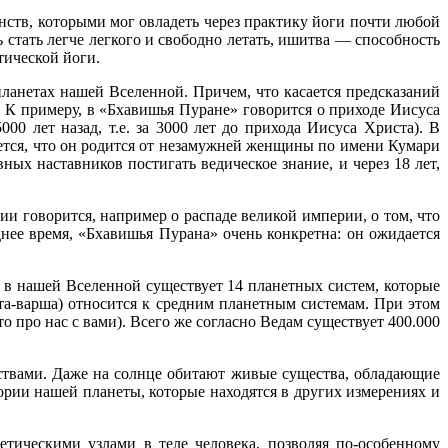
ств, которыми мог овладеть через практику йоги почти любой
 стать легче легкого и свободно летать, ишитва — способность
стической йоги.
планетах нашей Вселенной. Причем, что касается предсказаний
. К примеру, в «Бхавишья Пуране» говорится о приходе Иисуса
000 лет назад, т.е. за 3000 лет до прихода Иисуса Христа). В
ается, что он родится от незамужней женщины по имени Кумари
ных наставников постигать ведическое знание, и через 18 лет,
и говорится, например о распаде великой империи, о том, что
днее время, «Бхавишья Пурана» очень конкретна: он ожидается
в нашей Вселенной существует 14 планетных систем, которые
та-варша) относится к средним планетным системам. При этом
про нас с вами). Всего же согласно Ведам существует 400.000
ствами. Даже на солнце обитают живые существа, обладающие
рии нашей планеты, которые находятся в других измерениях и
етическими узлами в теле человека, позволяя по-особенному