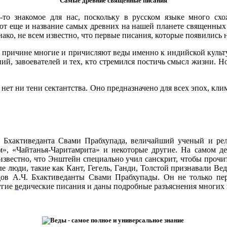
Cамые древние священные писания
то знакомое для нас, поскольку в русском языке
много
сх
т еще и название самых древних на нашей планете священных п
нако, не всем известно, что первые писания, которые появились
 причине многие и причисляют веды именно к индийской культур
ий, завоевателей и тех, кто стремился постичь смысл жизни. Н
нет ни тени сектантства. Оно предназначено для
всех эпох, кли
. Бхактиведанта Свами Прабхупада, величайший ученый и рели
ам», «Чайтанья-Чаритамрита» и некоторые другие. На самом д
 известно, что Энштейн специально учил санскрит, чтобы прочи
е люди, такие как Кант, Гегель, Ганди, Толстой признавали Ве
ов А.Ч. Бхактиведанты Свами Прабхупады. Он не только пер
угие
в
едические писания и даны подробные разъяснения многих 