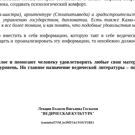
века, создавать психологический комфорт.
на-шастра), архитектуре (Стхапатьяведа) и градостроительс
и, управлению государством, дипломатии. Есть также Кама
 все более тонким, и как понять, что подобные удовольствия н
но вместить в себя информацию, которую таят в себе ведиче
бщить и проанализировать эту информацию, то неизбежно должн
елое и помогают человеку удовлетворить любые свои мате
уровень. Но главное назначение ведической литературы – п
Лекция Бхакти Вигьяны Госвами
"ВЕДИЧЕСКАЯ КУЛЬТУРА"
{youtube}TVM_br3MTCk{/YOUTUBE}