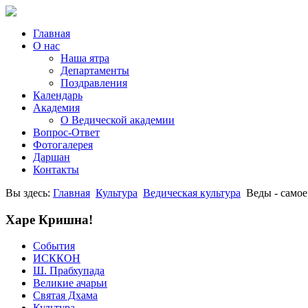
Главная
О нас
Наша ятра
Департаменты
Поздравления
Календарь
Академия
О Ведической академии
Вопрос-Ответ
Фотогалерея
Даршан
Контакты
Вы здесь:
Главная
Культура
Ведическая культура
Веды - самое
Харе Кришна!
События
ИСККОН
Ш. Прабхупада
Великие ачарьи
Святая Дхама
Культура