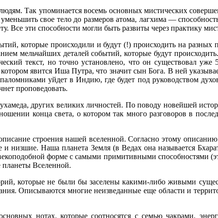
юдям. Так упоминается восемь основных мистических совершен
 уменьшить свое тело до размеров атома, лагхима — способность
ту. Все эти способности могли быть развиты через практику ми
ытий, которые происходили и будут (!) происходить на разных 
исанием мельчайших деталей событий, которые будут происходить
ческий текст, но точно установлено, что он существовал уже 5
 котором явится Иша Путра, что значит сын Бога. В ней указыв
с паломниками уйдет в Индию, где будет под руководством духов
чнет проповедовать.
хамеда, других великих личностей. По поводу новейшей истори
ношении конца света, о котором так много разговоров в после
писание строения нашей вселенной. Согласно этому описанию 
е и низшие. Наша планета Земля (в Ведах она называется Бхара
овекоподобной форме с самыми примитивными способностями (это 
 планеты Вселенной.
иторий, которые не были бы заселены какими-либо живыми суще
ания. Описываются многие неизведанные еще области и террито
 основных нотах, которые соотносятся с семью чакрами, энерг