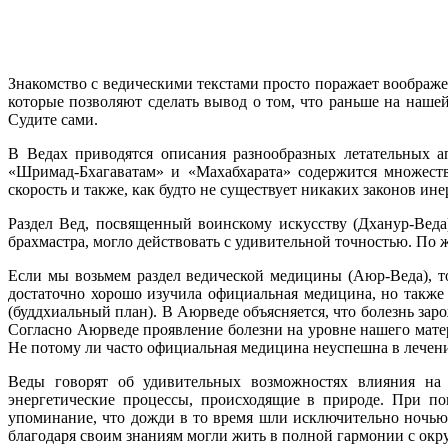
Знакомство с ведическими текстами просто поражает воображен
которые позволяют сделать вывод о том, что раньше на наше
Судите сами.
В Ведах приводятся описания разнообразных летательных а
«Шримад-Бхагаватам» и «Махабхарата» содержится множеств
скорость и также, как будто не существует никаких законов и
Раздел Вед, посвященный воинскому искусству (
Дханур-Веда
брахмастра, могло действовать с удивительной точностью. По
Если мы возьмем раздел ведической медицины (Аюр-Веда), то
достаточно хорошо изучила официальная медицина, но также 
(буддхиальный план). В Аюрведе объясняется, что болезнь зар
Согласно Аюрведе проявление болезни на уровне нашего материа
Не потому ли часто официальная медицина неуспешна в лечении
Веды говорят об удивительных возможностях влияния на
энергетические процессы, происходящие в природе. При п
упоминание, что дожди в то время шли исключительно ночью
благодаря своим знаниям могли жить в полной гармонии с о