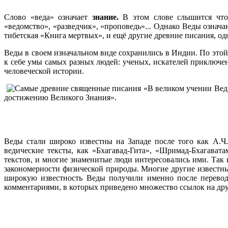
Слово «веда» означает
знание.
В этом слове
слышится что-
«
ведомство
»
,
«
разведчик
»
,
«
проповедь
»
...
Однако Веды означаю
тибетская «Книга мертвых», и ещё другие древние писания, од
Веды
в своем изначальном виде сохранились в Индии. По этой
к себе умы самых разных людей: ученых, искателей приключен
человеческой истории.
«
В великом учении Вед 
достижению Великого Знания
».
Веды стали широко известны на Западе после того как А.Ч
ведические тексты, как «Бхагавад-Гита», «Шримад-Бхагават
текстов, и многие знаменитые люди интересовались ими. Так
закономерности физической природы. Многие другие известны
широкую известность Веды получили именно после перевод
комментариями, в которых приведено множество ссылок на др