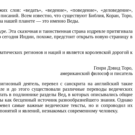
ожих слов:
«
ведать
»
,
«
ведение
»
,
«
поведение
»
,
«
деловедение
»
,
исаний. Всем известно, что существуют Библия, Коран, Торо,
 на нашей планете — это именно Веды.
е. Эта сказочная и таинственная страна издревле притягивала
о сегодня Индии, похоже, предстоит открыть новую страницу в
матических регионов и наций и является королевской
дорогой к
Генри Дэвид Торо,
американский философ и писатель
гиозный деятель, перевел с санскрита на английский такие
еле и до этого существовали различные переводы ведических
тать в подлиннике разделы Вед, в которых описывались общие
ды как бесценный источник разнообразнейшего знания. Однако
евел самые важные ведические тексты, но и сопроводил их
понятий и явлений, незнакомых современному человеку.