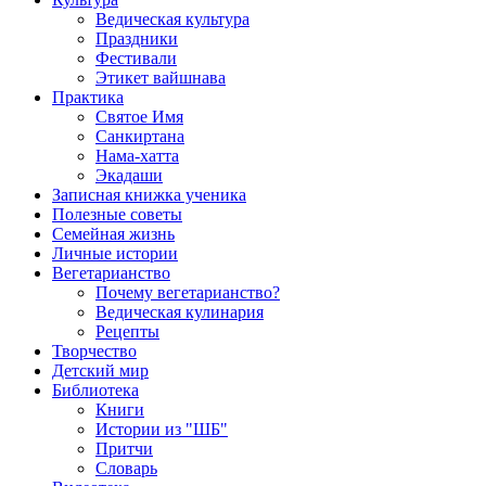
Ведическая культура
Праздники
Фестивали
Этикет вайшнава
Практика
Святое Имя
Санкиртана
Нама-хатта
Экадаши
Записная книжка ученика
Полезные советы
Семейная жизнь
Личные истории
Вегетарианство
Почему вегетарианство?
Ведическая кулинария
Рецепты
Творчество
Детский мир
Библиотека
Книги
Истории из "ШБ"
Притчи
Словарь