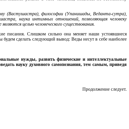
тву (Вастушастра), философии (Упанишады, Веданта-сутра),
-шастра, наука интимных отношений, позволяющая человеку
е являются целью человеческого существования.
ские писания. Слишком сильно она меняет наши устоявшиеся
ы будем сделать следующий вывод: Веды несут в себе наиболее
риальные нужды, развить физические и интеллектуальные
оведать науку духовного самопознания, тем самым, приведя
Продолжение следует.