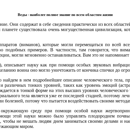
Веды - наиболее полное знание по всем областям жизни
ие. Они содержат в себе сведения практически из всех областей
й планете существовала очень могущественная цивилизация, кот
ппаратов (виманов), которые могли перемещаться по всей все
о подобных примеров. В частности, там говорится, что вим
нерции, могли мгновенно останавливаться. Вам это не напомина
), описывает науку как при помощи особых звуковых вибраций
 желанию воина оно могло уничтожить от кончика спички до огр
 найдем в нем подробнейшее описание человеческого тела, пр
и различных тонких уровней, таких как уровень эмоций (астра
ождается в тонкой форме на этих высших уровнях человеческого 
льного тела является уже ее последней стадией, поэтому лечить
 болезней, потому что пытается воздействовать своими методам
 окружающую среду при помощи особой науки жертвоприно
омощи этой науки можно было управлять плодородием почвы
, чтобы не мешать людям днем заниматься своими делами и нас
кружающим миром.