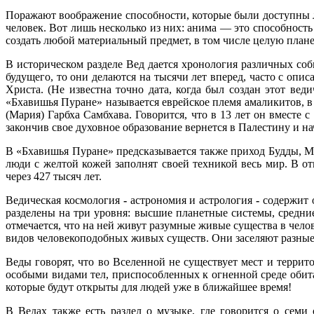
Поражают воображение способности, которые были доступны л
человек. Вот лишь несколько из них: анима — это способность
создать любой материальный предмет, в том числе целую плане
В историческом разделе Вед дается хронология различных соб
будущего, то они делаются на тысячи лет вперед, часто с оп
Христа. (Не известна точно дата, когда был создан этот веди
«Бхавишья Пуране» называется еврейское племя амаликитов, в
(Мария) Гарбха Самбхава. Говорится, что в 13 лет он вместе 
закончив свое духовное образование вернется в Палестину и на
В «Бхавишья Пуране» предсказывается также приход Будды, Му
люди с желтой кожей заполнят своей техникой весь мир. В от
через 427 тысяч лет.
Ведическая космология
-
астрономия и астрология
-
содержит о
разделены на три уровня: высшие планетные системы, средни
отмечается, что на ней живут разумные живые существа в чел
видов человекоподобных живых существ. Они заселяют разные
Веды говорят, что во Вселенной не существует мест и терр
особыми видами тел, приспособленных к огненной среде обит
которые будут открыты для людей уже в ближайшее время!
В Ведах также есть раздел о музыке, где говорится о семи