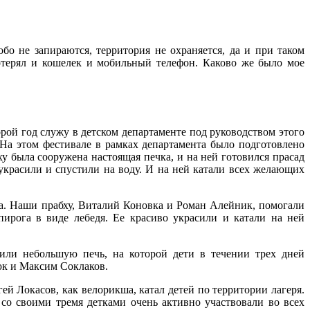
бо не запираются, территория не охраняется, да и при таком
потерял и кошелек и мобильный телефон. Каково же было мое
рой год служу в детском департаменте под руководством этого
 На этом фестивале в рамках департамента было подготовлено
у была сооружена настоящая печка, и на ней готовился прасад
украсили и спустили на воду. И на ней катали всех желающих
ва. Наши прабху, Виталий Коновка и Роман Алейник, помогали
пирога в виде лебедя. Ее красиво украсили и катали на ней
или небольшую печь, на которой дети в течении трех дней
юк и Максим Соклаков.
й Локасов, как велорикша, катал детей по территории лагеря.
о своими тремя детками очень активно участвовали во всех