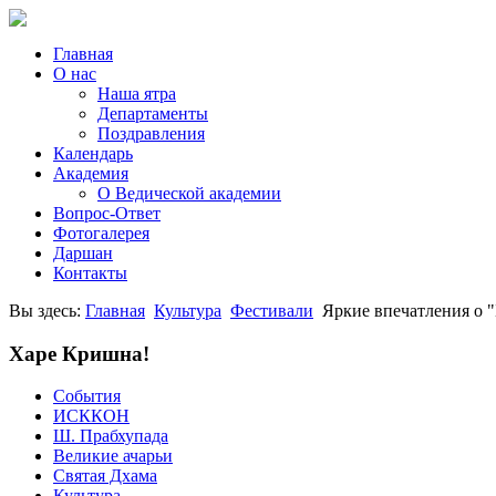
Главная
О нас
Наша ятра
Департаменты
Поздравления
Календарь
Академия
О Ведической академии
Вопрос-Ответ
Фотогалерея
Даршан
Контакты
Вы здесь:
Главная
Культура
Фестивали
Яркие впечатления о 
Харе Кришна!
События
ИСККОН
Ш. Прабхупада
Великие ачарьи
Святая Дхама
Культура