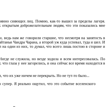
тоянно сияющих лиц. Помню, как-то вышел за пределы лагеря.
к к открытым доброжелательным людям, что эти показались мне
, ведь нам же говорили старшие, что несмотря на занятость в
йтаньи Чандра Чарана, а второй уж куда успевал, туда и шел. И
на один из них, то думал, что всего лишь постою в стороне и
игде не служила, но везде ходила и всем интересовалась. По
что глаза у нее загорелись, и она сейчас все время находится в
 что их уже ничем не перекрыть. Но не тут-то было...
 супер. Я реально ощутил, что это событие вселенского