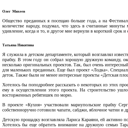
Олег Михеев
Общество преданных я посещаю больше года, а на Фестивале 
количестве народу, подумал, что здесь в считанные минуты
удивление, когда и то, и другое мне вернули в короткий срок и
Татьяна Никитина
Я служила в детском департаменте, который возглавлял извес
прабху. В этом году он собрал хорошую дружную команду, ок
несколько
оригинальных проектов. Так, был очень интересный
для маленьких преданных. Еще был проект «Лодка». Специаль
деток. Также были не менее интересные проекты «Детская пло
Хотелось бы поподробнее рассказать о некоторых из этих пр
ему в осуществлении этого проекта. На строительство ушло
восторженных ребятишек по морю.
В проекте «Кухня» участвовали мариупольские прабху Сер
собственноручно готовили чапати, сабджи, яблочное чатни и 
Детскую прощадку возглавляла Лариса Караяни, ей активно по
Хотелось бы еще обратить внимание на дружную семью Тара