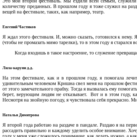
Это мой второй фестиваль. Мы ездили всей семьей, служили 
количеству преданных. В прошлом году я тоже служил на разда
вещей на фестивале, таких, как например, театр.
Евгений Частиков
Я ждал этого фестиваля. И, можно сказать, готовился к нему. 
(чтобы не промазать мимо тарелки), то в этом году я старался 
Когда входишь в такое настроение, то служение превращ
Лила-каруни д.д.
На этом фестивале, как и в прошлом году, я помогала лечи
удивительным человеком Кришна свел меня на прошлом фестива
от этого замечательного прабху. Тогда я вызвалась ему помога
берет, верующим людям не отказывает. Вот и в этом году, к
Несмотря на знойную погоду, я чувствовала себя прекрасно. Мне
Наталья Димитрова
Я второй года работаю на раздаче в пандале. Раздаю я на пе
рассадить правильно и каждому уделить особое внимание. Хочу
году у меня уже сложилось понимание, как делать нужно, а как 