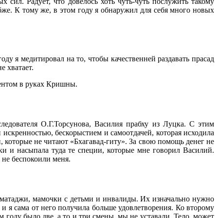
 сил. Радует, что довелось хоть чуть-чуть послужить такому
бже. К тому же, в этом году я обнаружил для себя много новых
году я медитировал на то, чтобы качественней раздавать прасад
е хватает.
ментом в руках Кришны.
ледователя О.Г.Торсунова, Василия прабху из Луцка. С этим
 искренностью, бескорыстием и самоотдачей, которая исходила
й, которые не читают «Бхагавад-гиту». За свою помощь денег не
ки и насыпала туда те специи, которые мне говорил Василий.
д не беспокоили меня.
е матаджи, мамочки с детьми и инвалиды. Их изначально нужно
 и я сама от него получила больше удовлетворения. Ко второму
м году было две, а то и три смены, мы не уставали. Тело, может