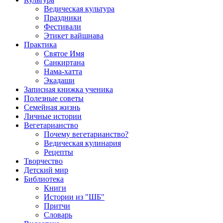
Ведическая культура
Праздники
Фестивали
Этикет вайшнава
Практика
Святое Имя
Санкиртана
Нама-хатта
Экадаши
Записная книжка ученика
Полезные советы
Семейная жизнь
Личные истории
Вегетарианство
Почему вегетарианство?
Ведическая кулинария
Рецепты
Творчество
Детский мир
Библиотека
Книги
Истории из "ШБ"
Притчи
Словарь