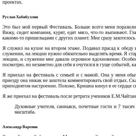
проектах.
Руслан Хабибуллин
Это был мой первый Фестиваль. Больше всего меня поразили 
Вижу, сидит компания, курят, едят мясо, что-то выпивают. Г
какими-то пришельцами с других планет. Мне сразу захотелось н
Я служил на кухне на втором этаже. Подавал прасад к обеду 
служении, на лекции нужно обязательно выделять время. Я стар
лекции, и служение мне давали огромное вдохновение. Особен
посмотрю, но незаметно для себя я очутился в гуще событий, к
Я приехал на фестиваль с семьей и с мамой. Она у меня обы
приезду она никак не захотела комментировать свой отдых. Сказ
приподнятом настроении. Похоже, Кришна кинул в ее сердце св
Я же приехал на фестиваль после ретрита учеников Е.М.Чайтань
Духовные учителя, санньяси, почетные гости и 7 тысяч
масштаба.
Александр Вареник