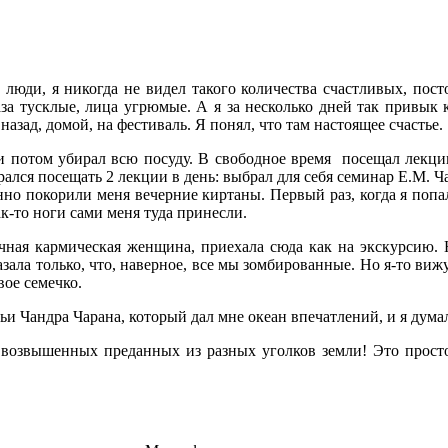
люди, я никогда не видел такого количества счастливых, пос
лаза тусклые, лица угрюмые. А я за несколько дней так привы
азад, домой, на фестиваль. Я понял, что там настоящее счастье.
и потом убирал всю посуду. В свободное время посещал лекции
ался посещать 2 лекции в день: выбрал для себя семинар Е.М. Ча
но покорили меня вечерние киртаны. Первый раз, когда я попал 
ак-то ноги сами меня туда принесли.
чная кармическая женщина, приехала сюда как на экскурсию. Н
ала только, что, наверное, все мы зомбированные. Но я-то вижу, 
ое семечко.
и Чандра Чарана, который дал мне океан впечатлений, и я думал,
 возвышенных преданных из разных уголков земли! Это просто