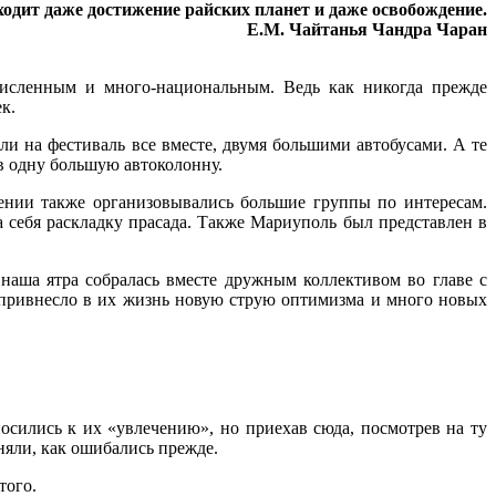
ходит даже достижение райских планет и даже освобождение.
Е.М. Чайтанья Чандра Чаран
численным и много-национальным. Ведь как никогда прежде
к.
 на фестиваль все вместе, двумя большими автобусами. А те
в одну большую автоколонну.
ении также организовывались большие группы по интересам.
на себя раскладку прасада. Также Мариуполь был представлен в
аша ятра собралась вместе дружным коллективом во главе с
 привнесло в их жизнь новую струю оптимизма и много новых
ились к их «увлечению», но приехав сюда, посмотрев на ту
няли, как ошибались прежде.
того.