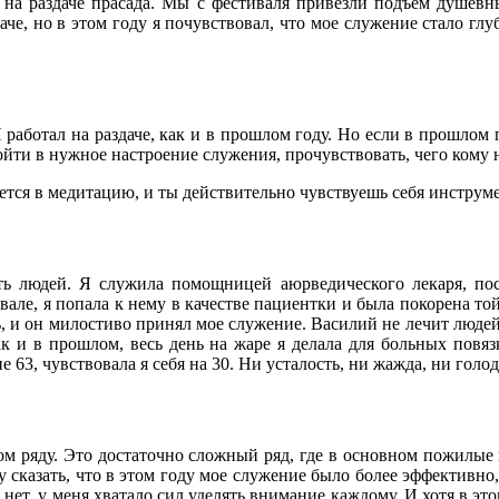
на раздаче прасада. Мы с фестиваля привезли подъем душевных
че, но в этом году я почувствовал, что мое служение стало глу
Я работал на раздаче, как и в прошлом году. Но если в прошлом 
войти в нужное настроение служения, прочувствовать, чего кому н
ается в медитацию, и ты действительно чувствуешь себя инстру
ть людей. Я служила помощницей аюрведического лекаря, пос
ле, я попала к нему в качестве пациентки и была покорена той
ть, и он милостиво принял мое служение. Василий не лечит люде
ак и в прошлом, весь день на жаре я делала для больных повяз
 63, чувствовала я себя на 30. Ни усталость, ни жажда, ни голо
рвом ряду. Это достаточно сложный ряд, где в основном пожилы
 сказать, что в этом году мое служение было более эффективно,
нет, у меня хватало сил уделять внимание каждому. И хотя в это