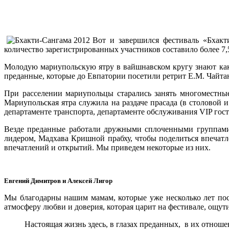
Вот и завершился фестиваль «Бхакт
количество зарегистрированных участников составило более 7,5
Молодую мариупольскую ятру в вайшнавском кругу знают как
преданные, которые до Евпатории посетили ретрит Е.М. Чайт
При расселении мариупольцы старались занять многоместны
Мариупольская ятра служила на раздаче прасада (в столовой и
департаменте транспорта, департаменте обслуживания VIP госте
Везде преданные работали дружными сплоченными группами,
лидером, Мадхава Кришной прабху, чтобы поделиться впечат
впечатлений и открытий. Мы приведем некоторые из них.
Евгений Димитров и Алексей Лигор
Мы благодарны нашим мамам, которые уже несколько лет по
атмосферу любви и доверия, которая царит на фестивале, ощут
Настоящая жизнь здесь, в глазах преданных, в их отношени