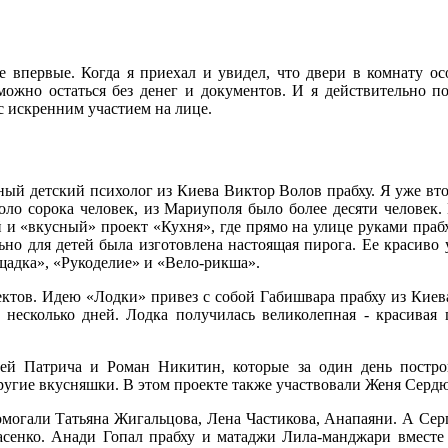
впервые. Когда я приехал и увидел, что двери в комнату осо
 можно остаться без денег и документов. И я действительно 
 с искренним участием на лице.
тный детский психолог из Киева Виктор Волов прабху. Я уже вто
оло сорока человек, из Мариуполя было более десяти человек.
 и «вкусный» проект «Кухня», где прямо на улице руками прабх
но для детей была изготовлена настоящая пирога. Ее красиво 
щадка», «Рукоделие» и «Вело-рикша».
оектов. Идею «Лодки» привез с собой Габишвара прабху из Кие
 несколько дней. Лодка получилась великолепная - красивая 
гей Патрича и Роман Никитин, которые за один день постро
другие вкусняшки. В этом проекте также участвовали Женя Серд
могали Татьяна Жигальцова, Лена Частикова, Анапаяни. А Серге
сенко. Анади Гопал прабху и матаджи Лила-манджари вместе с