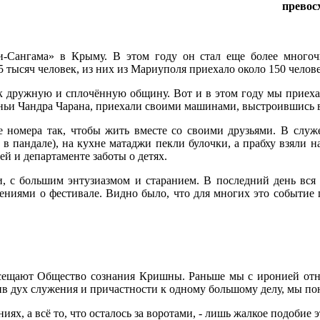
превос
и-Сангама» в Крыму. В этом году он стал еще более много
 тысяч человек, из них из Мариуполя приехало около 150 челове
 дружную и сплочённую общину. Вот и в этом году мы приехали
аньи Чандра Чарана, приехали своими машинами, выстроившись 
е номера так, чтобы жить вместе со своими друзьями. В служ
 в пандале), на кухне матаджи пекли булочки, а прабху взяли 
й и департаменте заботы о детях.
 с большим энтузиазмом и старанием. В последний день вся н
лениями о фестивале. Видно было, что для многих это событие
сещают Общество сознания Кришны. Раньше мы с иронией относ
ив дух служения и причастности к одному большому делу, мы по
ях, а всё то, что осталось за воротами, - лишь жалкое подобие э