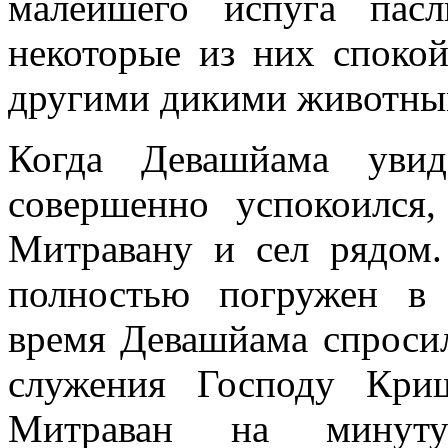
малейшего испуга пас
некоторые из них споко
другими дикими животны
Когда Девашйама увид
совершенно успокоился
Митравану и сел рядом.
полностью погружен в 
время Девашйама спросил
служения Господу Кри
Митраван на минуту