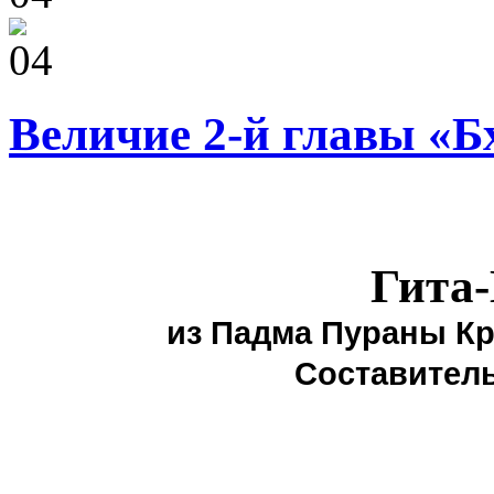
Величие 2-й главы «Б
Гита
из Падма Пураны К
Составител