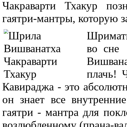
Чакраварти Тхакур поз
гаятри-мантры, которую 
Шримати
во сне 
Вишван
плачь! 
Кавираджа - это абсолютн
он знает все внутренние
гаятри - мантра для пок
возлюбленному (прана-вал