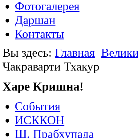
Фотогалерея
Даршан
Контакты
Вы здесь:
Главная
Велики
Чакраварти Тхакур
Харе Кришна!
События
ИСККОН
Ш. Прабхупада