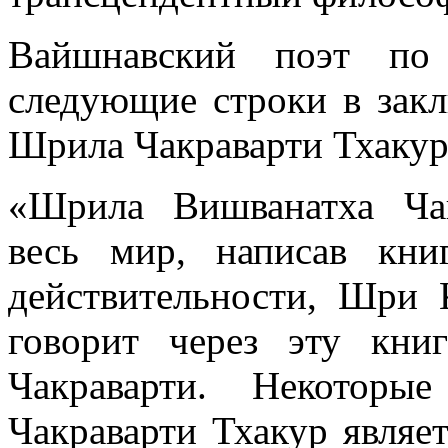
Вайшнавский поэт по
следующие строки в закл
Шрила Чакраварти Тхакур
«Шрила Вишванатха Чак
весь мир, написав кни
действительности, Шри
говорит через эту кн
Чакраварти. Некотор
Чакраварти Тхакур явля