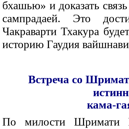
бхашью» и доказать связ
сампрадаей. Это дос
Чакраварти Тхакура буде
историю Гаудия вайшнави
Встреча со Шримат
истин
кама-га
По милости Шримати Р