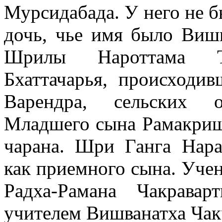
Мурсидабада. У него не б
дочь, чье имя было Ви
Шрилы Нароттама Т
Бхаттачарья, происходи
Варендра, сельских 
Младшего сына Рамакриш
чарана. Шри Ганга Нар
как приемного сына. Уч
Радха-Рамана Чакрава
учителем Вишванатха Чак