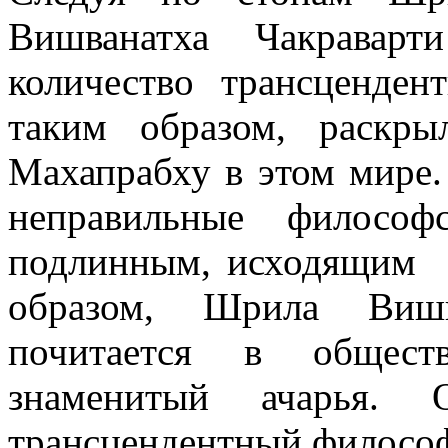
Вишванатха Чакраварт
количество трансценден
таким образом, раскр
Махапрабху в этом мире.
неправильные философ
подлинным, исходящим 
образом, Шрила Вишв
почитается в общест
знаменитый ачарья. 
трансцендентный философ,