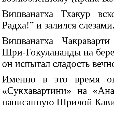
Вишванатха Тхакур вско
Радха!” и залился слезами
Вишванатха Чакраварти
Шри-Гокулананды на бере
он испытал сладость веч
Именно в это время о
«Сукхавартини» на «Ана
написанную Шрилой Кави