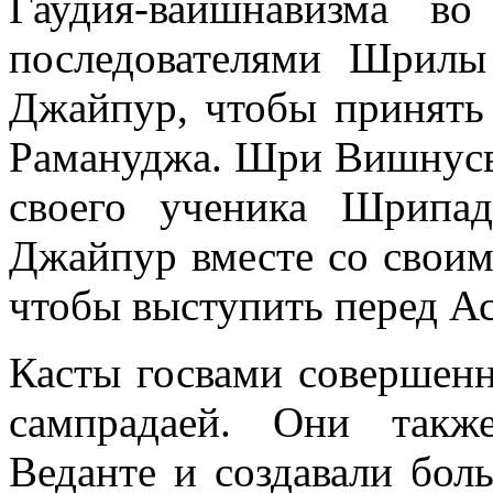
Гаудия-вайшнавизма в
последователями Шрилы
Джайпур, чтобы принять
Рамануджа. Шри Вишнусв
своего ученика Шрипа
Джайпур вместе со свои
чтобы выступить перед А
Касты госвами совершенн
сампрадаей. Они такж
Веданте и создавали бол