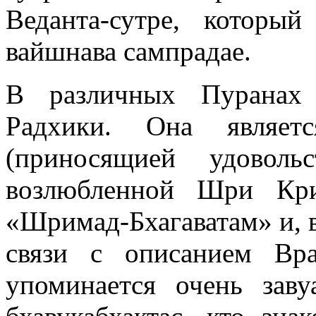
Веданта-сутре, котор
вайшнава сампрадае.
В различных Пуранах
Радхики. Она являетс
(приносящией удоволь
возлюбленной Шри Кри
«Шримад-Бхагаватам» и, в
связи с описанием Вр
упоминается очень заву