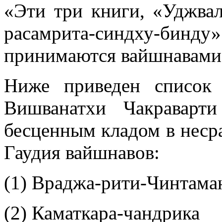
«Эти три книги, «Уджвал
расамрита-синдху-бинд
принимаются вайшнавами, 
Ниже приведен список
Вишванатхи Чакраварти
бесценным кладом в неср
Гаудия вайшнавов:
(1) Враджа-рити-Чинтама
(2) Каматкара-чандрика