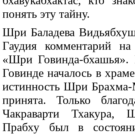
бхавукабхактас, кто зн
понять эту тайну.
Шри Баладева Видьябхуш
Гаудия комментарий на
«Шри Говинда-бхашья».
Говинде началось в храм
истинность Шри Брахма-
принята. Только благо
Чакраварти Тхакура, 
Прабху был в состоян