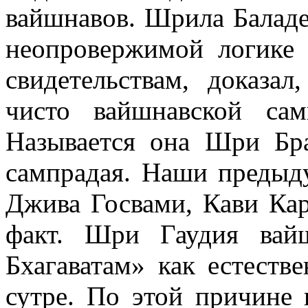
вайшнавов. Шрила Баладе
неопровержимой логике
свидетельствам, доказа
чисто вайшнавской са
Называется она Шри Бра
сампрадая. Наши предыд
Джива Госвами, Кави Кар
факт. Шри Гаудия вай
Бхагаватам» как естеств
сутре. По этой причине 