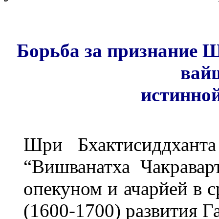
Борьба за признание 
вай
истинно
Шри Бхактисиддханта
“Вишванатха Чакравар
опекуном и ачарйей в 
(1600-1700) развития Г