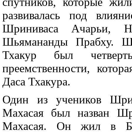
спутников, которые жи
развивалась под влиян
Шриниваса Ачарьи, Н
Шьямананды Прабху. Ш
Тхакур был четвер
преемственности, кото
Даса Тхакура.
Один из учеников Шри
Махасая был назван Шр
Махасая. Он жил в Ба