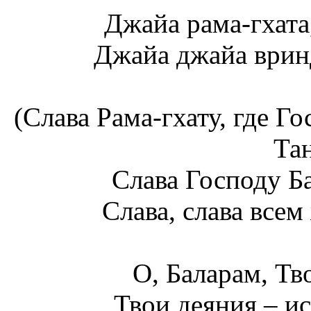
Джайа рама-гхата
Джайа джайа врин
(Слава Рама-гхату, где Г
Тан
Слава Господу Б
Слава, слава все
О, Баларам, Тв
Твои деяния – и