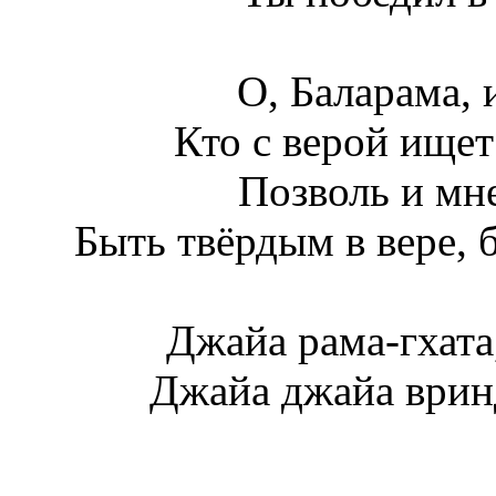
О, Баларама, 
Кто с верой ище
Позволь и мн
Быть твёрдым в вере, 
Джайа рама-гхата
Джайа джайа врин