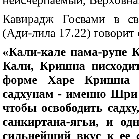
Кавирадж Госвами в св
(Ади-лила 17.22) говорит
«Кали-кале нама-рупе К
Кали, Кришна нисходит
форме Харе Кришна м
садхунам - именно Шри
чтобы освободить садху
санкиртана-ягьи, и од
сильнейший вкус к ее 