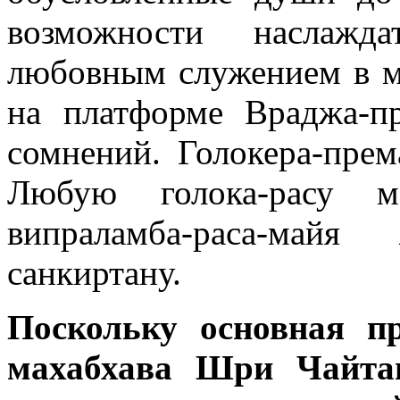
возможности наслажда
любовным служением в м
на платформе Враджа-п
сомнений. Голокера-прем
Любую голока-расу м
випраламба-раса-майя
санкиртану.
Поскольку основная п
махабхава Шри Чайтан