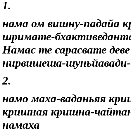
1.
нама ом вишну-падайа 
шримате-бхактиведанта
Намас те сарасвате деве
нирвишеша-шуньйавади-
2.
намо маха-ваданьяя кри
кришная кришна-чайтан
намаха