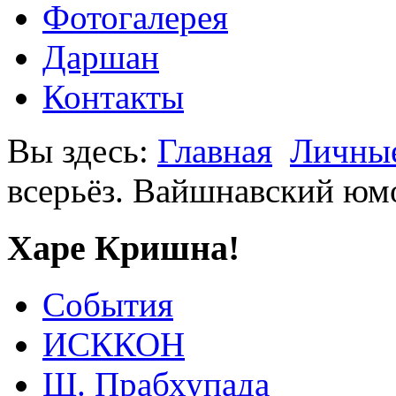
Фотогалерея
Даршан
Контакты
Вы здесь:
Главная
Личные
всерьёз. Вайшнавский юм
Харе Кришна!
События
ИСККОН
Ш. Прабхупада