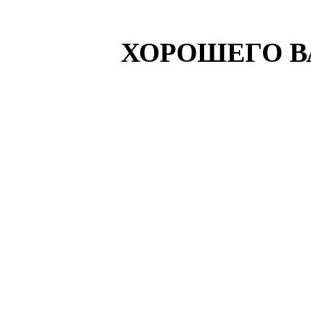
ХОРОШЕГО В
И в шутку, и всерьёз. Вайшнавский ю
кришнаитов. Харе Кришна Новый год. шутки
Вайшнавский юмор. ВАЙШНАВЫ ШУТЯТ.
Кришна Новый год. шутки преданных. юмор в
ВАЙШНАВЫ ШУТЯТ. ШУТКИ ВАЙШНАВОВ. 
шутки преда