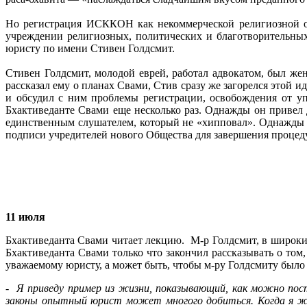
Но регистрация ИСККОН как некоммерческой религиозной ор
учреждении религиозных, политических и благотворительных
юристу по имени Стивен Голдсмит.
Стивен Голдсмит, молодой еврей, работал адвокатом, был ж
рассказал ему о планах Свами, Стив сразу же загорелся этой
и обсудил с ним проблемы регистрации, освобождения от у
Бхактиведанте Свами еще несколько раз. Однажды он привел 
единственным слушателем, который не «хипповал». Однажды 
подписи учредителей нового Общества для завершения процед
11 июля
Бхактиведанта Свами читает лекцию. М-р Голдсмит, в широки
Бхактиведанта Свами только что закончил рассказывать о то
уважаемому юристу, а может быть, чтобы м-ру Голдсмиту было л
- Я приведу пример из жизни, показывающий, как можно пос
законы опытный юрист может многого добиться. Когда я жи