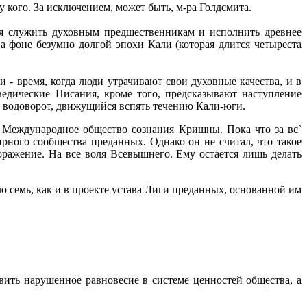
у кого. За исключением, может быть, м-ра Голдсмита.
ся служить духовным предшественникам и исполнить древнее
На фоне безумно долгой эпохи Кали (которая длится четыреста
и - время, когда люди утрачивают свои духовные качества, и в
ведические Писания, кроме того, предсказывают наступление
ой водоворот, движущийся вспять течению Кали-юги.
л Международное общество сознания Кришны. Пока что за вс`
ирного сообщества преданных. Однако он не считал, что такое
оражение. На все воля Всевышнего. Ему остается лишь делать
семь, как и в проекте устава Лиги преданных, основанной им
вить нарушенное равновесие в системе ценностей общества, а