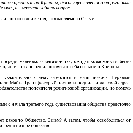
хотим сорвать план Кришны, для осуществления которого была
лдсмит, вы можете задать вопрос.
религиозного движения, возглавляемого Свами.
 посреди маленького магазинчика, ожидая возможности бегло
ни один из них не решил посвятить себя сознанию Кришны.
но уважительно к нему относятся и хотят помочь. Первыми
тали Майкл Грант (который поставил подпись и дал свой адрес,
 обязательства попечителя религиозной организации, но помочь
ями с начала третьего года существования общества предстояло
т какое-то Общество. Зачем? А затем, чтобы освободиться от
ое религиозное общество.