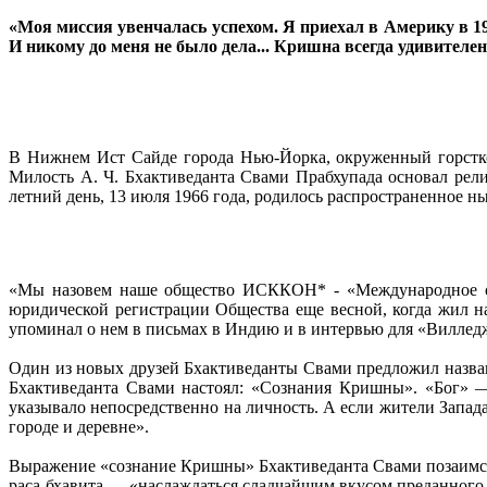
«Моя миссия увенчалась успехом. Я приехал в Америку в 196
И никому до меня не было дела... Кришна всегда удивителен
В Нижнем Ист Сайде города Нью-Йорка, окруженный горстко
Милость А. Ч. Бхактиведанта Свами Прабхупада основал ре
летний день, 13 июля 1966 года, родилось распространенное 
«Мы назовем наше общество ИСККОН* - «Международное общ
юридической регистрации Общества еще весной, когда жил н
упоминал о нем в письмах в Индию и в интервью для «Виллед
Один из новых друзей Бхактиведанты Свами предложил назван
Бхактиведанта Свами настоял: «Сознания Кришны». «Бог» —
указывало непосредственно на личность. А если жители Запад
городе и деревне».
Выражение «сознание Кришны» Бхактиведанта Свами позаимств
раса-бхавита — «наслаждаться сладчайшим вкусом преданног