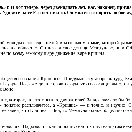
5 г. И вот теперь, через двенадцать лет, нас, наконец, призн
. Удивительнее Его нет никого. Он может сотворить любое чу
й молодых последователей в маленьком храме, который разме
лигиозное общество. Он назвал свое детище Международным 
ныне по всему земному шару движение Харе Кришна.
ество сознания Кришны». Придумав эту аббревиатуру, Бхакт
а Бауэри. Но даже до того, как оформлять его официально, о
ж Войс».
ие, которое, по его мнению, для жителей Запада звучало бы б
 понятие расплывчатое, а «Кришна» — и точно, и научно. С д
а не знают, что Кришна — Бог, то Международное общество соз
овал из «Падьявали», книги, написанной в шестнадцатом веке 
о служения Кришне».