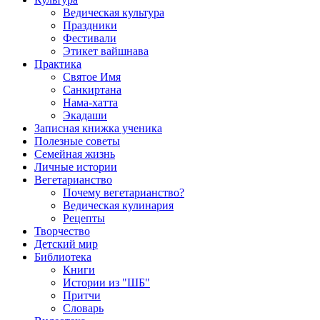
Ведическая культура
Праздники
Фестивали
Этикет вайшнава
Практика
Святое Имя
Санкиртана
Нама-хатта
Экадаши
Записная книжка ученика
Полезные советы
Семейная жизнь
Личные истории
Вегетарианство
Почему вегетарианство?
Ведическая кулинария
Рецепты
Творчество
Детский мир
Библиотека
Книги
Истории из "ШБ"
Притчи
Словарь