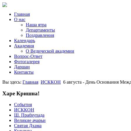
Главная
О нас
Наша ятра
Департаменты
Поздравления
Календарь
Академия
О Ведической академии
Вопрос-Ответ
Фотогалерея
Даршан
Контакты
Вы здесь:
Главная
ИСККОН
6 августа - День Основания Ме
Харе Кришна!
События
ИСККОН
Ш. Прабхупада
Великие ачарьи
Святая Дхама
Культура