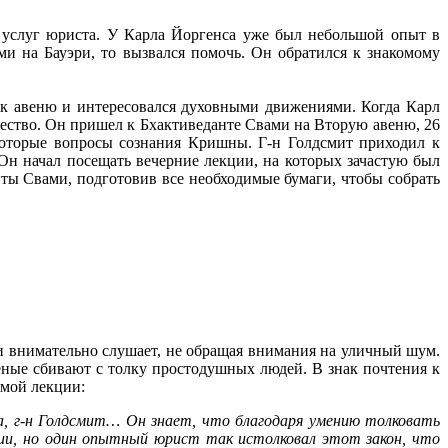
 услуг юриста. У Карла Йоргенса уже был небольшой опыт в
и на Бауэри, то вызвался помочь. Он обратился к знакомому
рк авеню и интересовался духовными движениями. Когда Карл
щество. Он пришел к Бхактиведанте Свами на Вторую авеню, 26
которые вопросы сознания Кришны. Г-н Голдсмит приходил к
Он начал посещать вечерние лекции, на которых зачастую был
ы Свами, подготовив все необходимые бумаги, чтобы собрать
и внимательно слушает, не обращая внимания на уличный шум.
еные сбивают с толку простодушных людей. В знак почтения к
емой лекции:
а, г-н Голдсмит… Он знает, что благодаря умению толковать
ии, но один опытный юрист так истолковал этот закон, что