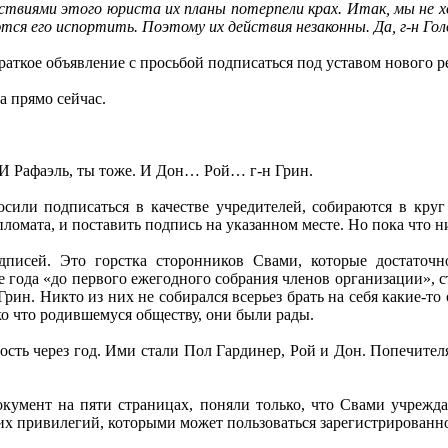
ствиями этого юриста их планы потерпели крах. Итак, мы не 
ся его испортить. Поэтому их действия незаконны. Да, г-н Го
краткое объявление с просьбой подписаться под уставом нового 
а прямо сейчас.
. И Рафаэль, ты тоже. И Дон… Рой… г-н Грин.
осили подписаться в качестве учредителей, собираются в круг
ломата, и поставить подпись на указанном месте. Но пока что 
дписей. Это горстка сторонников Свами, которые достаточ
е года «до первого ежегодного собрания членов организации», с
рин. Никто из них не собирался всерьез брать на себя какие-то
ко что родившемуся обществу, они были рады.
ность через год. Ими стали Пол Гардинер, Рой и Дон. Попечител
кумент на пяти страницах, поняли только, что Свами учреждае
чих привилегий, которыми может пользоваться зарегистрированн