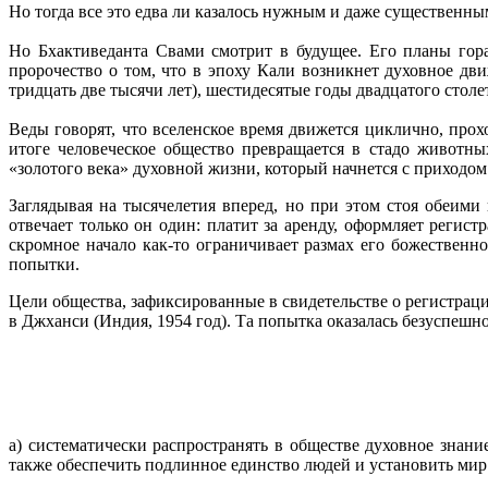
Но тогда все это едва ли казалось нужным и даже существенным
Но Бхактиведанта Свами смотрит в будущее. Его планы гор
пророчество о том, что в эпоху Кали возникнет духовное дви
тридцать две тысячи лет), шестидесятые годы двадцатого стол
Веды говорят, что вселенское время движется циклично, прохо
итоге человеческое общество превращается в стадо животны
«золотого века» духовной жизни, который начнется с приходом
Заглядывая на тысячелетия вперед, но при этом стоя обеим
отвечает только он один: платит за аренду, оформляет регис
скромное начало как-то ограничивает размах его божественн
попытки.
Цели общества, зафиксированные в свидетельстве о регистра
в Джханси (Индия, 1954 год). Та попытка оказалась безуспешн
а) систематически распространять в обществе духовное знан
также обеспечить подлинное единство людей и установить мир