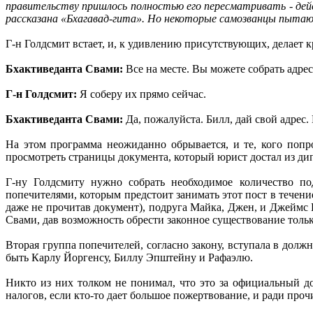
правительству пришлось полностью его пересматривать - дей
рассказана «Бхагавад-гита». Но некоторые самозванцы пытают
Г-н Голдсмит встает, и, к удивлению присутствующих, делает 
Бхактиведанта Свами:
Все на месте. Вы можете собрать адрес
Г-н Голдсмит:
Я соберу их прямо сейчас.
Бхактиведанта Свами:
Да, пожалуйста. Билл, дай свой адрес
На этом программа неожиданно обрывается, и те, кого попр
просмотреть страницы документа, который юрист достал из дип
Г-ну Голдсмиту нужно собрать необходимое количество по
попечителями, которым предстоит занимать этот пост в течени
даже не прочитав документ), подруга Майка, Джен, и Джеймс Г
Свами, дав возможность обрести законное существование толь
Вторая группа попечителей, согласно закону, вступала в долж
быть Карлу Йоргенсу, Биллу Эпштейну и Рафаэлю.
Никто из них толком не понимал, что это за официальный до
налогов, если кто-то дает большое пожертвование, и ради про