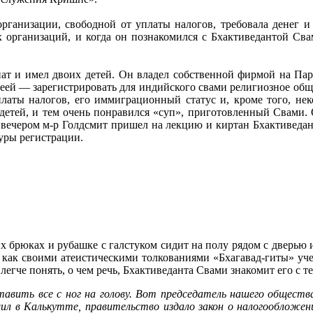
ганизации, свободной от уплаты налогов, требовала денег и
 организаций, и когда он познакомился с Бхактиведантой Свам
енат и имел двоих детей. Он владел собственной фирмой на Па
 идеей — зарегистрировать для индийского свами религиозное об
платы налогов, его иммиграционный статус и, кроме того, не
детей, и тем очень понравился «суп», приготовленный Свами. 
вечером м-р Голдсмит пришел на лекцию и киртан Бхактиведант
уры регистрации.
х брюках и рубашке с галстуком сидит на полу рядом с дверью 
м, как своими атеистическими толкованиями «Бхагавад-гиты» уч
егче понять, о чем речь, Бхактиведанта Свами знакомит его с т
тавить все с ног на голову. Вот председатель нашего обществ
л в Калькутте, правительство издало закон о налогообложен