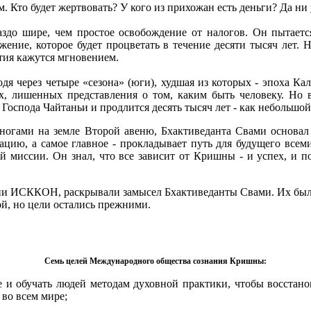
. Кто будет жертвовать? У кого из прихожан есть деньги? Да ни 
аздо шире, чем простое освобождение от налогов. Он пытает
жение, которое будет процветать в течение десяти тысяч лет. 
етия кажутся мгновением.
дя через четыре «сезона» (юги), худшая из которых - эпоха Кал
х, лишенных представления о том, каким быть человеку. Но 
 Господа Чайтаньи и продлится десять тысяч лет - как небольш
и ногами на земле Второй авеню, Бхактиведанта Свами основа
трацию, а самое главное - прокладывает путь для будущего всем
ой миссии. Он знал, что все зависит от Кришны - и успех, и п
ции ИСККОН, раскрывали замысел Бхактиведанты Свами. Их было 
ой, но цели остались прежними.
Семь целей Международного общества сознания Кришны:
ие и обучать людей методам духовной практики, чтобы восстано
 во всем мире;