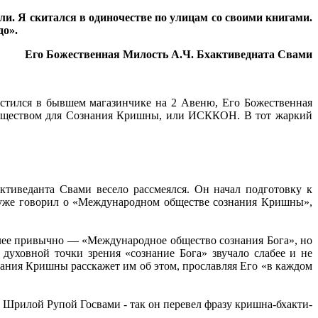
али. Я скитался в одиночестве по улицам со своими книгами.
до».
Его Божественная Милость А.Ч. Бхактиведната Свами
стился в бывшем магазинчике на 2 Авеню, Его Божественная
Обществом для Сознания Кришны, или ИСККОН. В тот жаркий
иведанта Свами весело рассмеялся. Он начал подготовку к
н уже говорил о «Международном обществе сознания Кришны»,
олее привычно — «Международное общество сознания Бога», но
уховной точки зрения «сознание Бога» звучало слабее и не
нания Кришны расскажет им об этом, прославляя Его «в каждом
Шрилой Рупой Госвами - так он перевел фразу кришна-бхакти-