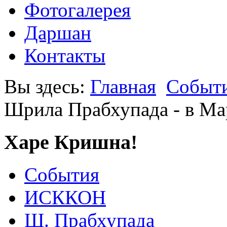
Фотогалерея
Даршан
Контакты
Вы здесь:
Главная
Событ
Шрила Прабхупада - в М
Харе Кришна!
События
ИСККОН
Ш. Прабхупада