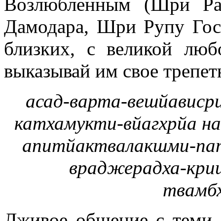
Возлюбленным (Шри Ра
Дамодара, Шри Рупу Госв
близких, с великой лю
выказывай им свое трепет
асад-варта-вешйависр
катхамукти-вйагхрйа на
апитйактвалакшми-па
враджерадха-кри
твамб
Лживое общение с теми, 