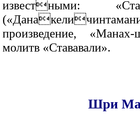
известными: «Ста
(«Данакеличинтамани
произведение, «Манах
молитв «Стававали».
Шри Ма