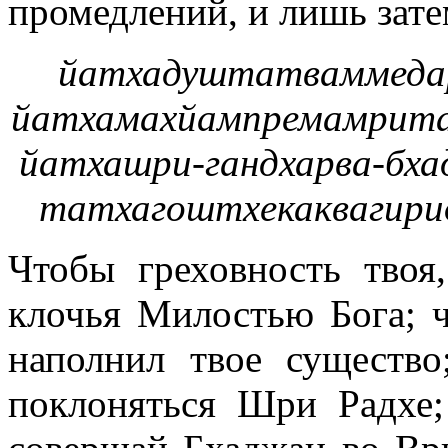
промедлений, и лишь зате
йатхадуштатваммеда
йатхамахйампремамрит
йатхашри-гандхарва-бх
татхагоштхекаквагир
Чтобы греховность твоя
клочья Милостью Бога;
наполнил твое существо
поклоняться Шри Радхе;