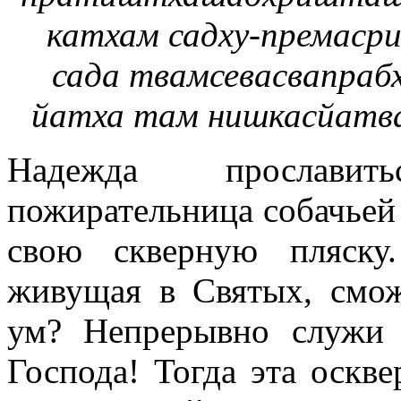
катхам садху-премаср
сада твамсевасвапра
йатха там нишкасйатв
Надежда прославит
пожирательница собачьей 
свою скверную пляску
живущая в Святых, смож
ум? Непрерывно служи 
Господа! Тогда эта оскве