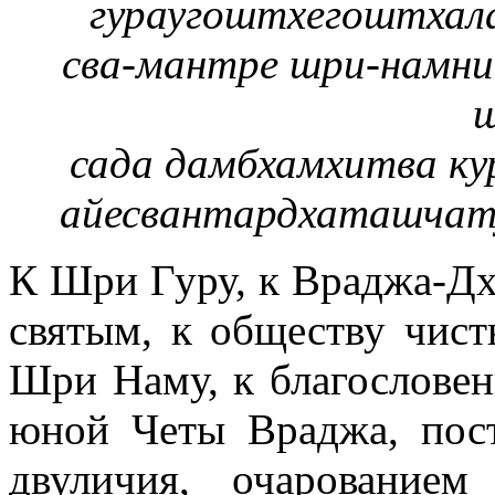
гураугоштхегоштхал
сва-мантре шри-намни
сада дамбхамхитва к
айесвантардхаташчат
К Шри Гуру, к Враджа-Дх
святым, к обществу чист
Шри Наму, к благослове
юной Четы Враджа, пост
двуличия, очарование