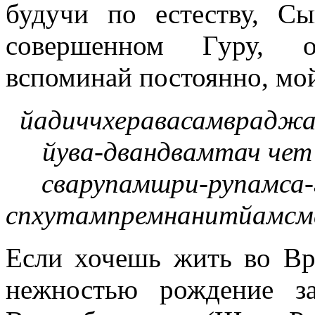
будучи по естеству, 
совершенном Гуру, 
вспоминай постоянно, мо
йадиччхеравасамвраджа
йува-двандвамтач че
сварупамшри-рупамса
спхутампремнанитйамс
Если хочешь жить во В
нежностью рождение з