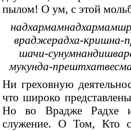
пылом! О ум, с этой моль
надхармамнадхармамшру
враджерадха-кришна-п
шачи-сунумнандишвар
мукунда-прештхатвесм
Ни греховную деятельнос
что широко представлены
Но во Врадже Радхе и
служение. О Том, Кто 