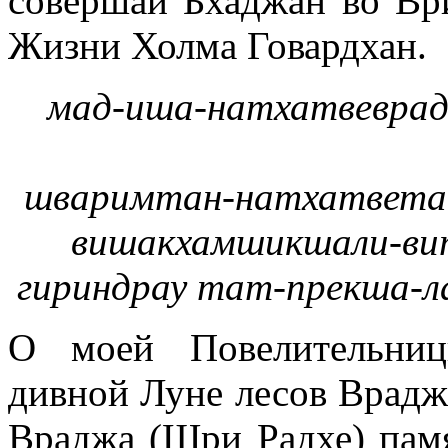
совершай Бхаджан во В
Жизни Холма Говардхан.
мад-иша-натхатвевра
шваримтан-натхатветад
вишакхамшикшали-вит
гириндрау тат-прекша-
О моей Повелительниц
дивной Луне лесов Врадж
Враджа (Шри Радхе) пам