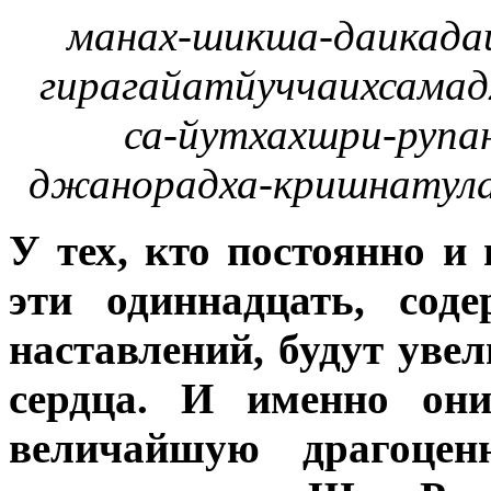
манах-шикша-даикада
гирагайатйуччаихсамад
са-йутхахшри-рупан
джанорадха-кришнатул
У тех, кто постоянно и
эти одиннадцать, сод
наставлений, будут уве
сердца. И именно они
величайшую драгоцен