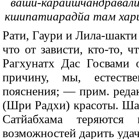
ваши-караишчандравали
кшипатиарадйа там хар
Рати, Гаури и Лила-шакти 
что от зависти, кто-то, ч
Рагхунатх Дас Госвами 
причину, мы, естеств
пояснения; — прим. редак
(Шри Радхи) красоты. Ша
Сатйабхама теряются
возможностей дарить удач