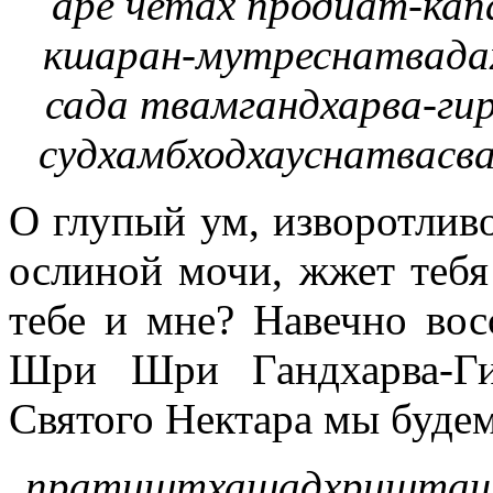
аре четах продйат-кап
кшаран-мутреснатвад
сада твамгандхарва-ги
судхамбходхауснатвасв
О глупый ум, изворотливо
ослиной мочи, жжет тебя
тебе и мне? Навечно во
Шри Шри Гандхарва-Ги
Святого Нектара мы буде
пратиштхашадхришташв