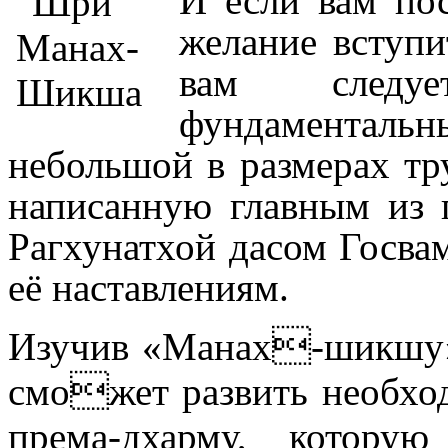
И если вам пос
желание вступи
вам следуе
фундаменталь
небольшой в размерах тр
написанную главным из 
Рагхунатхой дасом Госвам
её наставлениям.
Изучив «Манах-шикшу»,
сможет развить необход
према-дхарму, котор