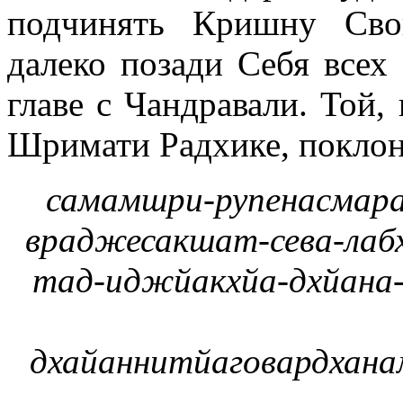
подчинять Кришну Сво
далеко позади Себя все
главе с Чандравали. Той,
Шримати Радхике, поклон
самамшри-рупенасмара
враджесакшат-сева-лаб
тад-иджйакхйа-дхйана
дхайаннитйаговардхан