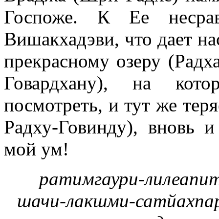
Госпоже. К Ее несрав
Вишакхадэви, что дает на
прекрасному озеру (Радх
Говардхану), на кот
посмотреть, и тут же тер
Радху-Говинду), вновь 
мой ум!
ратимгаури-лилеапи
шачи-лакшми-сатйахпар