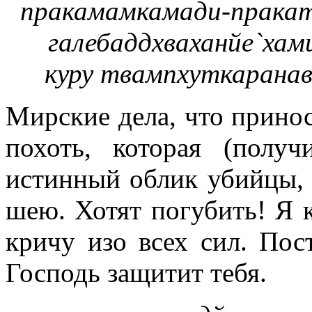
пракамамкамади-прака
галебаддхваханйе`ха
куру твампхуткаран
Мирские дела, что принос
похоть, которая (получ
истинный облик убийцы,
шею. Хотят погубить! Я
кричу изо всех сил. Пос
Господь защитит тебя.