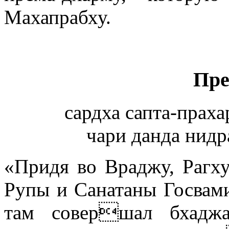
Махапрабху.
Пре
сардха сапта-праха
чари данда нидра
«Придя во Враджу, Рагху
Рупы и Санатаны Госвам
там совершал бхаджа