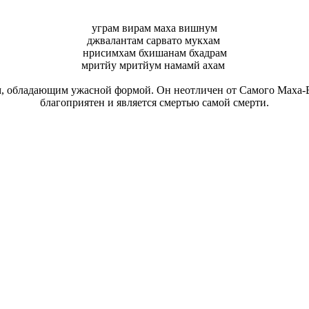
уграм вирам маха вишнум
джвалантам сарвато мукхам
нрисимхам бхишанам бхадрам
мритйу мритйум намамй ахам
, обладающим ужасной формой. Он неотличен от Самого Маха-Ви
благоприятен и является смертью самой смерти.