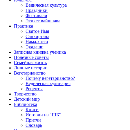
Ведическая культура
Праздники
Фестивали
Этикет вайшнава
Практика
Святое Имя
Санкиртана
Нама-хатта
Экадаши
Записная книжка ученика
Полезные советы
Семейная жизнь
Личные истории
Вегетарианство
Почему вегетарианство?
Ведическая кулинария
Рецепты
Творчество
Детский мир
Библиотека
Книги
Истории из "ШБ"
Притчи
Словарь