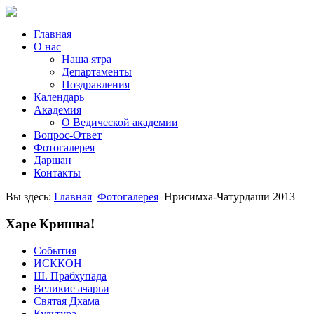
Главная
О нас
Наша ятра
Департаменты
Поздравления
Календарь
Академия
О Ведической академии
Вопрос-Ответ
Фотогалерея
Даршан
Контакты
Вы здесь:
Главная
Фотогалерея
Нрисимха-Чатурдаши 2013
Харе Кришна!
События
ИСККОН
Ш. Прабхупада
Великие ачарьи
Святая Дхама
Культура