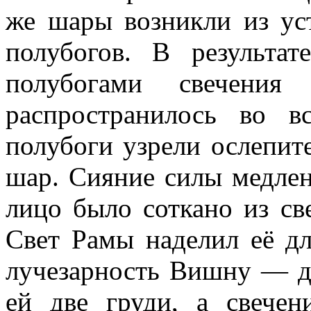
же шары возникли из ус
полубогов. В результа
полубогами свечения
распространилось во в
полубоги узрели ослепи
шар. Сияние силы медлен
лицо было соткано из св
Свет Рамы наделил её д
лучезарность Вишну — д
ей две груди, а свеч