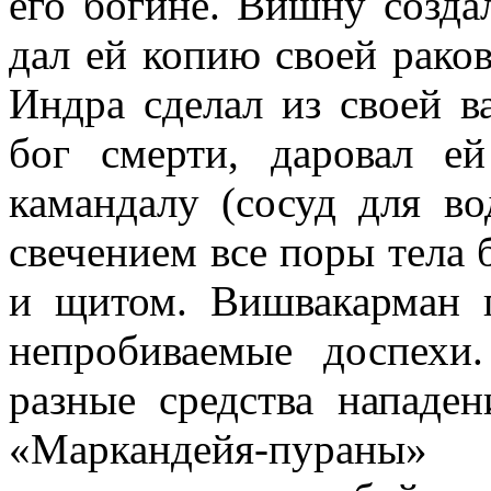
его богине. Вишну созда
дал ей копию своей рако
Индра сделал из своей в
бог смерти, даровал е
камандалу (сосуд для в
свечением все поры тела 
и щитом. Вишвакарман 
непробиваемые доспехи
разные средства нападе
«Маркандейя-пураны