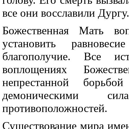
все они восславили Дургу
Божественная Мать во
установить равнове
благополучие. Все и
воплощениях Божест
непрестанной борьбо
демоническими си
противоположностей.
Существование мира имен