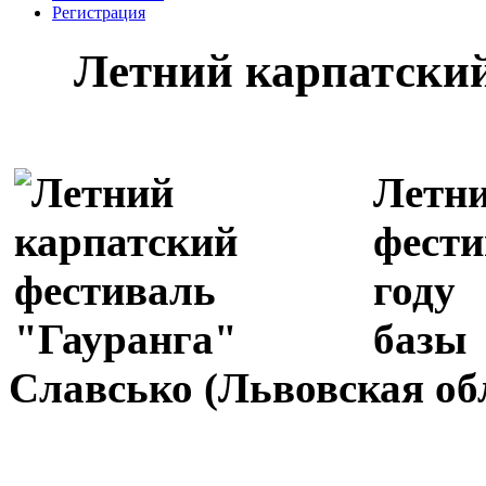
Регистрация
Летний карпатский
Летн
фест
году
баз
Славсько (Львовская обл