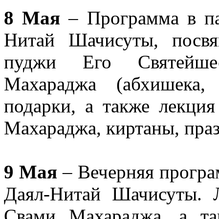
8 Мая
– Программа в п
Нитай Шачисуты, посвя
пуджи Его Святейше
Махараджа (абхишека,
подарки, а также лекц
Махараджа, киртаны, пра
9 Мая
– Вечерняя програ
Даял-Нитай Шачисуты.
Свами Махараджа, а та