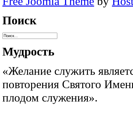
Free Joomla Theme
by
Host
Поиск
Мудрость
«Желание служить являет
повторения Святого Имени
плодом служения».