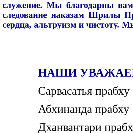
служение. Мы благодарны ва
следование наказам Шрилы П
сердца, альтруизм и чистоту.
Мы
НАШИ УВАЖАЕ
Сарвасатья прабху
Абхинанда прабху
Дханвантари праб