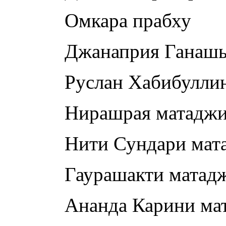
Омкара прабху
Джанаприя Ганашь
Руслан Хабибулли
Нирашрая матадж
Нити Сундари мат
Гаурашакти матад
Ананда Карини ма