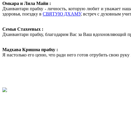
Омкара и Лила Майи :
Дханвантари прабху - личность, которую любит и уважает наша
здоровья, поездку в
СВЯТУЮ ДХАМУ
, встреч с духовным учи
Семья Стахеевых :
Дханвантари прабху, благодарим Вас за Ваш вдохновляющий п
Мадхава Кришна прабху :
Я настолько его ценю, что ради него готов отрубить свою руку 