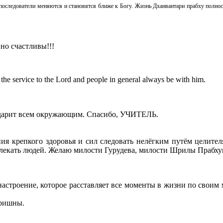
о последователи меняются и становятся ближе к Богу. Жизнь Дханвантари прабху полн
но счастливы!!!
he service to the Lord and people in general always be with him.
н дарит всем окружающим. Спасибо, УЧИТЕЛЬ.
я крепкого здоровья и сил следовать нелёгким путём целителя
ивлекать людей. Желаю милости Гурудева, милости Шрилы Прабх
онастроение, которое расставляет все моменты в жизни по свои
Кришны.