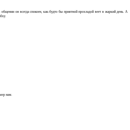
 В общении он всегда спокоен, как-будто бы приятной прохладой веет в жаркий день. А
бху.
мер нам.