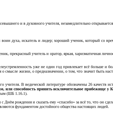
севышнего и в духовного учителя, незамедлительно открывается
оин духа, искатель и лидер; хороший ученик, который со вре
ик, прекрасный учитель и оратор, яркая, харизматичная личнос
целеустремленность уже не один год привлекает всё больше и б
 о смысле жизни, о предназначении, о том, что значит быть наст
го учителя. В ведической литературе обозначены 26 качеств ис
м, или способность принять исключительное прибежище у
ным (ШБ 1.16.1).
с Днём рождения и сказать ему «спасибо» за всё то, что он сд
являются фундаментом достойного общества настоящих людей.