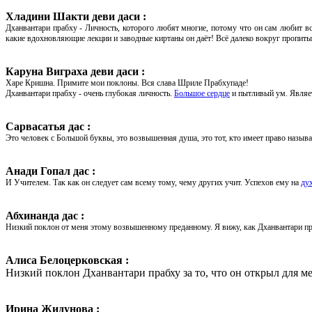
Хладини Шакти
деви даси
:
Дханвантари прабху - Личность, которого любят многие, потому что он сам любит в
какие вдохновляющие лекции и заводные киртаны он даёт! Всё далеко вокруг пропиты
Каруна Виграха деви даси :
Харе Кришна. Примите мои поклоны. Вся слава Шриле Прабхупаде!
Дханвантари прабху - очень глубокая личность.
Большое сердце
и пытливый ум. Явля
Сарвасатья дас :
Это человек с Большой буквы, это возвышенная душа, это тот, кто имеет право называ
Анади Гопал дас :
И Учителем. Так как он следует сам всему тому, чему других учит. Успехов ему на
ду
Абхинанда дас :
Низкий поклон от меня
этому возвышенному преданному
. Я вижу, как Дханвантари пр
Алиса Белоцерковская :
Низкий поклон Дханвантари прабху за то, что он открыл для 
Ирина Жидунова :