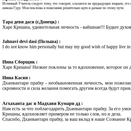
Истинный Учитель следует тому, что говорит, ссылается на предыдущих ачарьев, ег
шикша Гуру. Мои поклоны и пожелания решительно идти и дальше по этому пути.
Тара деви даси (г.Донецк) :
Харе Кришна, удивительная личность - вайшнав!!! Будьте духов
Jahnavi devi dasi (Польша) :
I do not know him personally but may my good wish of happy live in t
Инна Сборщик :
Харе Кришна! Низкие поклоны за то вдохновение, которое о
Инна Касян :
Дханвантари прабху - необыкновенная личность, мои пожелани
скромности и сила желания помогать другим всегда будут пр
Агхаханта дас и Мадхави Кумари дд :
Нам есть за что поблагодарить Дханвантари прабху. За его ум
Кришны, вдохновляет примером не только слов, но и дела.
Спасибо, Дханвантари прабху, за ваш вклад в наше Сознание 