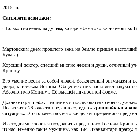
2016 год
Сатьявати
деви даси :
«Только тем великим душам, которые безоговорочно верят во В
Мартовским днём прошлого века на Землю пришёл настоящий в
Кулага)
Хороший доктор, спасший многие жизни и души, отличный учен
Кришну.
Его умение вести за собой людей, бесконечный энтузиазм и 
добра, к поискам Истины. Общение с ним заставляет задуматься
Абсолютную Истину в Её высшей личностной форме.
Дханвантари прабху - истинный последователь своего духовно
Но, из этих 26 качеств преданного, одно -
кришнайка-шарана
ситуациях. Это то качество, которое делает преданного предан
И сегодня мне хочется поздравить преданного Господа Кришны 
из нас. Именно такие мужчины, как Вы, Дханвантари прабху, 