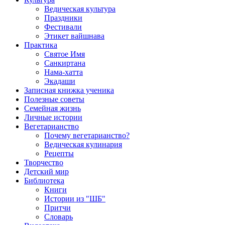
Ведическая культура
Праздники
Фестивали
Этикет вайшнава
Практика
Святое Имя
Санкиртана
Нама-хатта
Экадаши
Записная книжка ученика
Полезные советы
Семейная жизнь
Личные истории
Вегетарианство
Почему вегетарианство?
Ведическая кулинария
Рецепты
Творчество
Детский мир
Библиотека
Книги
Истории из "ШБ"
Притчи
Словарь