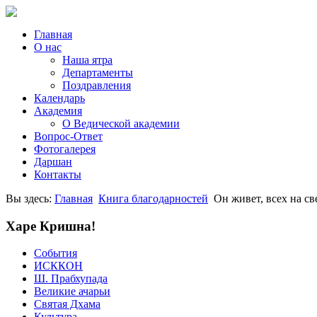
Главная
О нас
Наша ятра
Департаменты
Поздравления
Календарь
Академия
О Ведической академии
Вопрос-Ответ
Фотогалерея
Даршан
Контакты
Вы здесь:
Главная
Книга благодарностей
Он живет, всех на св
Харе Кришна!
События
ИСККОН
Ш. Прабхупада
Великие ачарьи
Святая Дхама
Культура