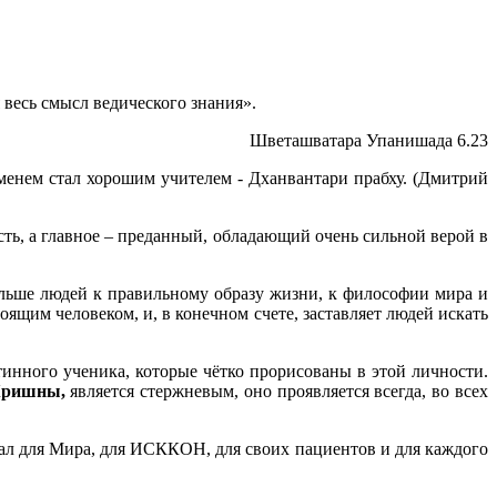
 весь смысл ведического знания».
Шветашватара Упанишада 6.23
менем стал хорошим учителем - Дханвантари прабху. (Дмитрий
ть, а главное – преданный, обладающий очень сильной верой в
ольше людей к правильному образу жизни, к философии мира и
оящим человеком, и, в конечном счете, заставляет людей искать
тинного ученика, которые чётко прорисованы в этой личности.
 Кришны,
является стержневым, оно проявляется всегда, во всех
елал для Мира, для ИСККОН, для своих пациентов и для каждого