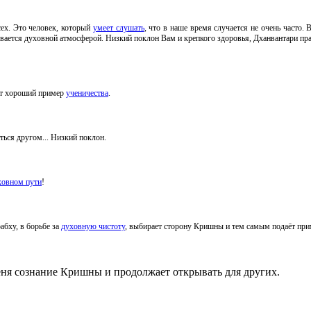
сех. Это человек, который
умеет слушать
, что в наше время случается не очень часто.
вается духовной атмосферой. Низкий поклон Вам и крепкого здоровья, Дханвантари пра
ет хороший пример
ученичества
.
ться другом... Низкий поклон.
ховном пути
!
абху, в борьбе за
духовную чистоту
, выбирает сторону Кришны и тем самым подаёт при
меня сознание Кришны и продолжает открывать для других.