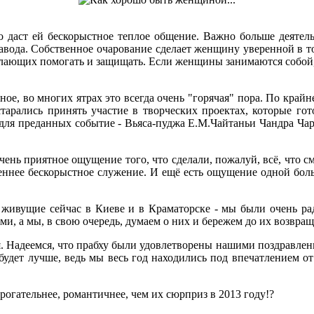
даст ей бескорыстное теплое общение. Важно больше деятельн
 завода. Собственное очарование сделает женщину уверенной в т
елающих помогать и защищать. Если женщины занимаются собой, 
ое, во многих ятрах это всегда очень "горячая" пора. По крайне
арались принять участие в творческих проектах, которые гот
 для преданных событие - Вьяса-пуджа Е.М.Чайтаньи Чандра Ча
ень приятное ощущение того, что сделали, пожалуй, всё, что смо
еннее бескорыстное служение. И ещё есть ощущение одной боль
 живущие сейчас в Киеве и в Краматорске - мы были очень ра
ами, а мы, в свою очередь, думаем о них и бережем до их возвр
 Надеемся, что прабху были удовлетворены нашими поздравления
 будет лучше, ведь мы весь год находились под впечатлением 
трогательнее, романтичнее, чем их сюрприз в 2013 году!?