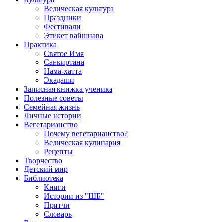
Ведическая культура
Праздники
Фестивали
Этикет вайшнава
Практика
Святое Имя
Санкиртана
Нама-хатта
Экадаши
Записная книжка ученика
Полезные советы
Семейная жизнь
Личные истории
Вегетарианство
Почему вегетарианство?
Ведическая кулинария
Рецепты
Творчество
Детский мир
Библиотека
Книги
Истории из "ШБ"
Притчи
Словарь