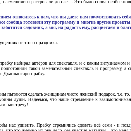
, насмешили и растрогали до слез... Это было снова необыкно
жением относитесь к нам, что вы даете нам почувствовать себ
все сообща готовили эту программу и многие другие проекты
заботится садовник, а мы, на радость ему, расцветаем и благ
щениях от этого праздника.
рабху набирал актёров для спектакля, и с каким энтузиазмом и
подготовили такой замечательный спектакль и программу, а 
с Дханвантари прабху.
чины пытаются сделать женщинам чисто женский подарок, т.е. то
лубины души. Надеемся, что наше стремление к взаимопонимани
нам навстречу!
обы нас удивить. Прабху стремились сделать всё сами - и позд
ла, что это именно их рук дело, без участия матаджи, - это меня