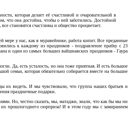
ости, которая делает её счастливой и очаровательной в
ом, что она достойна, чтобы о ней заботились. Достойной
все становятся счастливы и общество процветает.
й мере у нас, как в муравейнике, работа кипит. Все преданные
овились к каждому из праздников - поздравление прабху с 23
рана и один из самых больших вайшнавских праздников - Гаура
гли. Да, есть усталость, но она тоже приятная. И есть большое
шой семьи, которая обязательно собирается вместе на большие
ды их видеть. И мы чувствовали, что группа наших братьев и
ащения праздничные подарки.
ми. Но, честно сказать, мы, матаджи, знали, что как бы мы ни
от их прошлогоднего сюрприза! И в этом году мы с замиранием