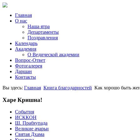
Главная
О нас
Наша ятра
Департаменты
Поздравления
Календарь
Академия
О Ведической академии
Вопрос-Ответ
Фотогалерея
Даршан
Контакты
Вы здесь:
Главная
Книга благодарностей
Как хорошо быть жен
Харе Кришна!
События
ИСККОН
Ш. Прабхупада
Великие ачарьи
Святая Дхама
Культура