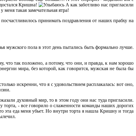
достался Кришна!
А как заботливо нас пригласили
у меня такая замечательная ятра!
ь посчастливилось принимать поздравления от наших прабху на
зья мужского пола в этот день пытались быть формально лучше.
, что так положено, а потому, что они, и правда, к нам хорошо
энергии мира, без которой, как говорится, мужская не была бы
олько искренни, что я с удовольствием расплакалась: вот оно,
изни.
казали духовный мир, то в этом году они нас туда пригласили.
у торта, - все говорило о слаженности команды наших дорогих
что эта еда меня убьет. Но внутри торта я нашла Кришну и тогда
вылечил.