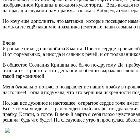
изображением Кришны в каждом куске торта... Ведь каждая из
на прасад и служили нам прабху.... сказка... Вобщем, атмосфер
Но хочу ещё дополнить, что матаджи, которые посещают нама-
нама-хатте ещё накануне праздника (смотрите наши отзывы о
Елена:
Я раньше никогда не любила 8 марта. Просто сердце кровью об
И от формальных, а иногда и сальных речей, и от тюльпанчико
В обществе Сознания Кришны все было по-другому. Да, прабху в
относятся. Просто в этот день они особенно выражали свою лю
такой гармоничной.
Меня буквально потрясло поздравление наших прабху в прошлом
настоящее! Тогда я подумала, что это вершина искренности поз
Но, как все духовное и настоящее, открытое сердце тоже имее
Всё, что мы увидели – трансцендентный алтарь, поздравления
прабху. Кстати, о торте. В день 8 марта я себя плохо чувствов
решила: будь что будет! На следующее утро я проснулась абсол