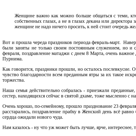
Женщине важно как можно больше общаться с теми, кто 
собственных глазах, а не в глазах декана или директора
женщине не надо ничего просить, к ней стоит очередь ж
Вот и прошла череда праздников периода февраль-март. Наверн
были заняты не только своим постоянным служением, но и ст
февраля, поздравление матаджи с днем 8 Марта, очень важное
Пурнима.
Как говорится, праздники прошли, но осталось послевкусие. Оч
чувство благодарности всем преданным ятры за их такое искр
торжества.
Наша семья действительно собралась - приезжали преданные,
сестер, находящихся сейчас в святой дхаме, тоже мысленно с н
Очень хорошо, по-семейному, прошло празднование 23 февраля.
расстарались, поздравление прабху в Женский день всё равно
сердца ожидали нового чуда.
Нам казалось - ну что уж может быть лучше, ярче, интереснее, 