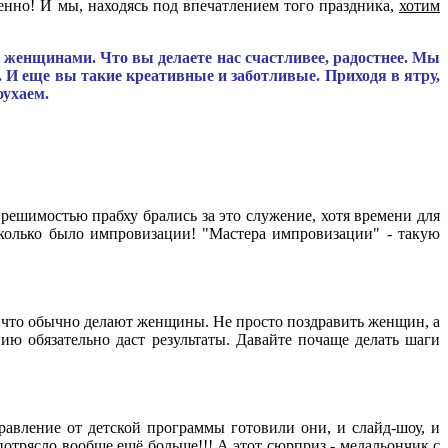
венно! И мы, находясь под впечатлением того праздника,
хотим
я женщинами. Что вы делаете нас счастливее, радостнее. Мы
. И еще вы такие креативные и заботливые. Приходя в ятру,
оухаем.
 решимостью прабху брались за это служение, хотя времени для
сколько было импровизации! "Мастера импровизации" - такую
, что обычно делают женщины. Не просто поздравить женщин, а
ю обязательно даст результаты. Давайте почаще делать шаги
равление от детской программы готовили они, и слайд-шоу, и
 потрясло вообще ещё больше!!! А этот сюрприз - медальончик с