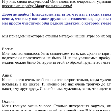
И у них снова получилось! Они снова нас очаровали, удивили
прославить прабху Мариупольской ятры!
Дорогие прабху! Благодарим вас за то, что вы с таким ува
ценим, что вы у нас такие дружные и сплоченные, ведь вы 
мы просто чувствуем себя редким цветком, о котором умело 
Мы приведем некоторые отзывы матаджи нашей ятры об их ощу
Елена:
Мне посчастливилось быть свидетелем того, как Дханвантари п
подготовки практически не было. И наши уважаемые прабху 
медаль можно было бы вручить этой актёрской группе во главе 
Анна:
Конечно, это очень необычно и очень трогательно, когда муж
побывать в их шкуре. И именно это нас очень тронуло до г
навстречу друг другу. Спасибо вам, мужчины, за то, что идете 
Оксана:
Меня тронуло очень многое. Столько интересных задумок, чт
спектакль, и этот шедевральный огромный торт!!! Когда я узна