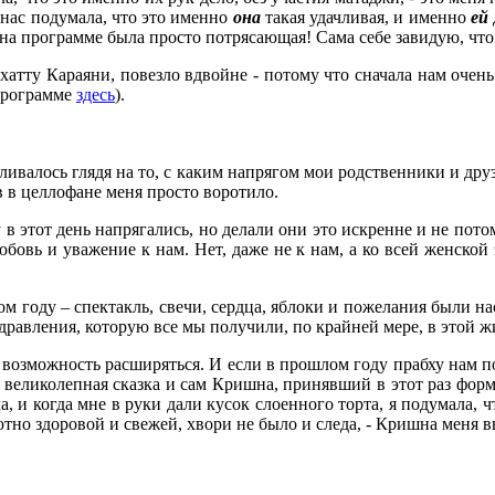
 нас подумала, что это именно
она
такая удачливая, и именно
ей
а на программе была просто потрясающая! Сама себе завидую, что 
хатту Караяни, повезло вдвойне - потому что сначала нам очен
 программе
здесь
).
ливалось глядя на то, с каким напрягом мои родственники и дру
в в целлофане меня просто воротило.
 этот день напрягались, но делали они это искренне и не потому
бовь и уважение к нам. Нет, даже не к нам, а ко всей женской 
 году – спектакль, свечи, сердца, яблоки и пожелания были наст
дравления, которую все мы получили, по крайней мере, в этой ж
т возможность расширяться. И если в прошлом году прабху нам по
, великолепная сказка и сам Кришна, принявший в этот раз форм
ала, и когда мне в руки дали кусок слоенного торта, я подумала, 
ютно здоровой и свежей, хвори не было и следа, - Кришна меня 